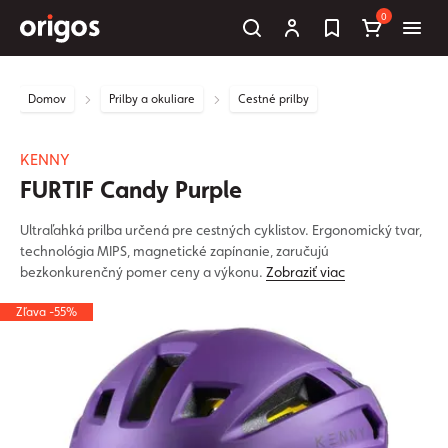
0
Domov
Prilby a okuliare
Cestné prilby
KENNY
FURTIF Candy Purple
Ultraľahká prilba určená pre cestných cyklistov. Ergonomický tvar,
technológia MIPS, magnetické zapínanie, zaručujú
bezkonkurenčný pomer ceny a výkonu.
Zobraziť viac
Zľava -55%