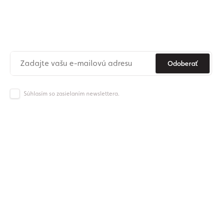
Prihláste sa na odber nášho
newslettera
Už nikdy nezmeškajte novinky zo sveta Origos.
Odoberať
Súhlasím so zasielaním newslettera.