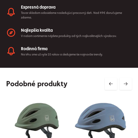
Expresná doprava
Tovar skladom odosielame nasledujúci pracovný deň. Nad 49€ doručujeme
zdarma.
Najlepšia kvalita
V našom sortimente nájdete produkty od tých najkvalitnejších výrobcov.
Rodinná firma
Na trhu sme už vyše 10 rokov a sledujeme tie najnovšie trendy.
Podobné produkty