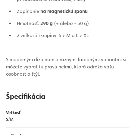
Zapínanie
na magnetickú sponu
Hmotnosť:
290 g
(+ alebo - 50 g)
2 veľkosti škrupiny: S > M a L > XL
S moderným dizajnom a rôznymi farebnými variantmi si
môžete vybrať tú pravú helmu, ktorá odráža vašu
osobnosť a štýl.
Špecifikácia
Veľkosť
S/M