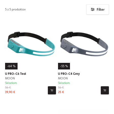
Filter
5 z 5 produktov
-64 %
-55 %
U PRO-C6 Teal
U PRO-C4 Grey
MOON
MOON
Skladom
Skladom
56 €
56 €
19,90 €
25 €