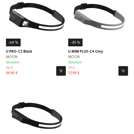
-64 %
-45 %
U PRO-C1 Black
U MINI PLUS-C4 Grey
MOON
MOON
Skladom
Skladom
56 €
33 €
19,90 €
17,99 €