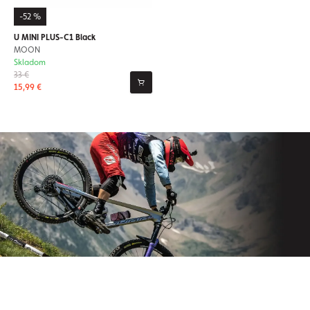
-52 %
U MINI PLUS-C1 Black
MOON
Skladom
33 €
15,99 €
Prihláste sa na odber nášho
newslettera