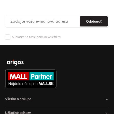
Už nikdy nezmeškajte novinky zo sveta Origos.
Odoberať
Súhlasím so zasielaním newslettera.
Všetko o nákupe
Užitočné odkazy