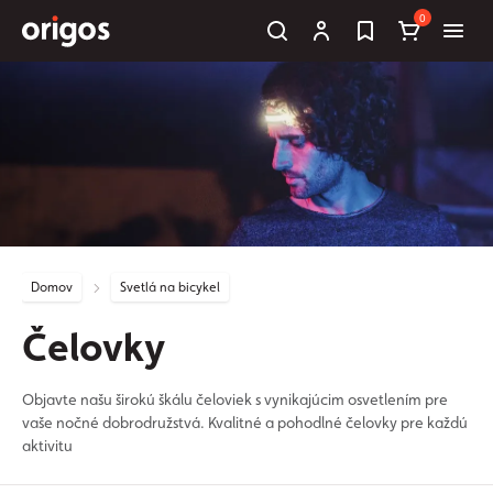
0
Domov
Svetlá na bicykel
Čelovky
Objavte našu širokú škálu čeloviek s vynikajúcim osvetlením pre
vaše nočné dobrodružstvá. Kvalitné a pohodlné čelovky pre každú
aktivitu