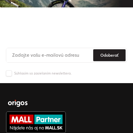
Prihláste sa na odber nášho
newslettera
Už nikdy nezmeškajte novinky zo sveta Origos.
Odoberať
Súhlasím so zasielaním newslettera.