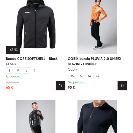
-41 %
Bunda CORE SOFTSHELL - Black
GOBIK bunda PLUVIA 2.0 UNISEX
KENNY
BLAZING ORANGE
Gobik
+1
S
M
L
+4
XS
S
M
Skladom
109,95 €
Na predajni
65 €
90 €