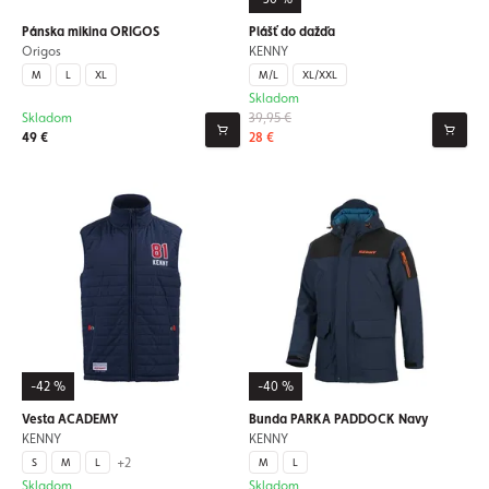
Pánska mikina ORIGOS
Plášť do dažďa
Origos
KENNY
M
L
XL
M/L
XL/XXL
Skladom
Skladom
39,95 €
49 €
28 €
-42 %
-40 %
Vesta ACADEMY
Bunda PARKA PADDOCK Navy
KENNY
KENNY
+2
S
M
L
M
L
Skladom
Skladom