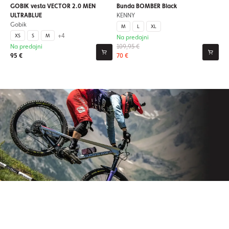
GOBIK vesta VECTOR 2.0 MEN
Bunda BOMBER Black
ULTRABLUE
KENNY
Gobik
M
L
XL
+4
XS
S
M
Na predajni
Na predajni
109,95 €
95 €
70 €
Prihláste sa na odber nášho
newslettera