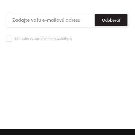
Už nikdy nezmeškajte novinky zo sveta Origos.
Odoberať
Súhlasím so zasielaním newslettera.