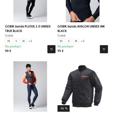
GOBIK bunda PLUVIA 2.0 UNISEX
GOBIK bunda AVALON UNISEX INK
TRUE BLACK
BLACK
Gobik
Gobik
+4
+4
XS
S
M
XS
S
M
Na predajni
Na predajni
90 €
95 €
-36 %