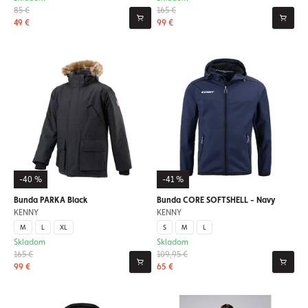
85 €
165 €
49 €
99 €
-40 %
-41 %
Bunda PARKA Black
Bunda CORE SOFTSHELL - Navy
KENNY
KENNY
M
L
XL
S
M
L
Skladom
Skladom
165 €
109,95 €
99 €
65 €