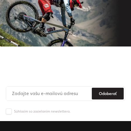
Prihláste sa na odber nášho
newslettera
Už nikdy nezmeškajte novinky zo sveta Origos.
Odoberať
Súhlasím so zasielaním newslettera.