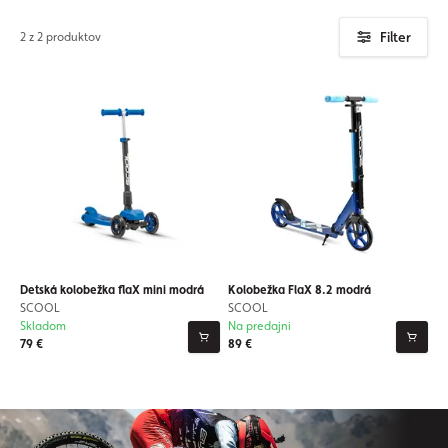
Filter
2 z 2 produktov
Detská kolobežka flaX mini modrá
Kolobežka FlaX 8.2 modrá
SCOOL
SCOOL
Skladom
Na predajni
79 €
89 €