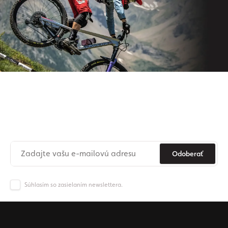
Prihláste sa na odber nášho
newslettera
Už nikdy nezmeškajte novinky zo sveta Origos.
Odoberať
Súhlasím so zasielaním newslettera.