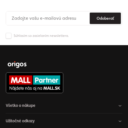
Už nikdy nezmeškajte novinky zo sveta Origos.
Odoberať
Súhlasím so zasielaním newslettera.
Všetko o nákupe
Užitočné odkazy