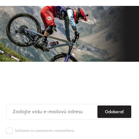
Prihláste sa na odber nášho
newslettera
Už nikdy nezmeškajte novinky zo sveta Origos.
Odoberať
Súhlasím so zasielaním newslettera.