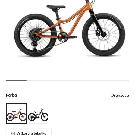
Farba
Oranžová
Veľkostná tabuľka