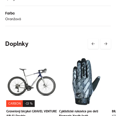
Farba
Oranžová
Doplnky
CARBON
-13 %
Gravelový bicykel GRAVEL VENTURE
Cyklistické rukavice pre deti
BR