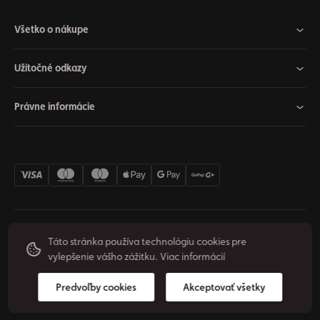
Všetko o nákupe
Užitočné odkazy
Právne informácie
Nastavenia cookies
Odstúpiť od zmluvy
Súkromie
Táto stránka používa technológiu cookies pre
vylepšenie vášho zážitku.
Viac informácií
Podmienky používania
© 2026 Origos Group, s. r. o. - SK. Všetky práva vyhradené.
Predvoľby cookies
Akceptovať všetky
Vytvoril