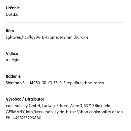
Určenie
Detské
Rám
lightweight alloy MTB-Frame, 142mm thuraxle
Vidlica
AL rigid
Radenie
Shimano SL-U4050-9R, CUES, 9-S rapidfire, short reach
Výrobca / Distribútor
coolmobility GmbH, Ludwig-Erhard-Allee 3, 33719 Bielefeld –
GERMANY, info@coolmobility.de, https://shop.coolmobility.de/en,
Ph. +495213299880