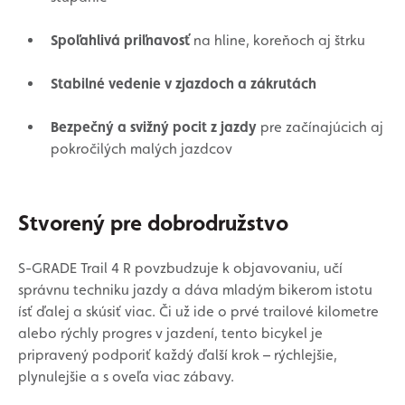
Spoľahlivá priľnavosť
na hline, koreňoch aj štrku
Stabilné vedenie v zjazdoch a zákrutách
Bezpečný a svižný pocit z jazdy
pre začínajúcich aj
pokročilých malých jazdcov
Stvorený pre dobrodružstvo
S-GRADE Trail 4 R povzbudzuje k objavovaniu, učí
správnu techniku jazdy a dáva mladým bikerom istotu
ísť ďalej a skúsiť viac. Či už ide o prvé trailové kilometre
alebo rýchly progres v jazdení, tento bicykel je
pripravený podporiť každý ďalší krok – rýchlejšie,
plynulejšie a s oveľa viac zábavy.