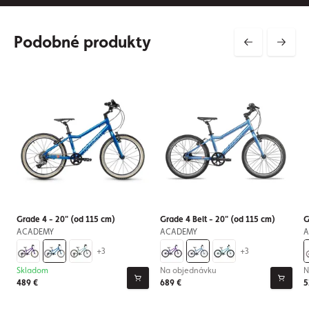
Podobné produkty
Grade 4 - 20" (od 115 cm)
Grade 4 Belt - 20" (od 115 cm)
G
ACADEMY
ACADEMY
A
+3
+3
Skladom
Na objednávku
N
489 €
689 €
5