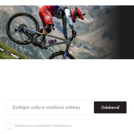
Prihláste sa na odber nášho
newslettera
Už nikdy nezmeškajte novinky zo sveta Origos.
Odoberať
Súhlasím so zasielaním newslettera.