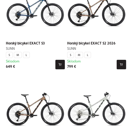
Horský bicykel EXACT S3
Horský bicykel EXACT S2 2026
SUNN
SUNN
S
M
L
S
M
L
Skladom
Skladom
649 €
799 €