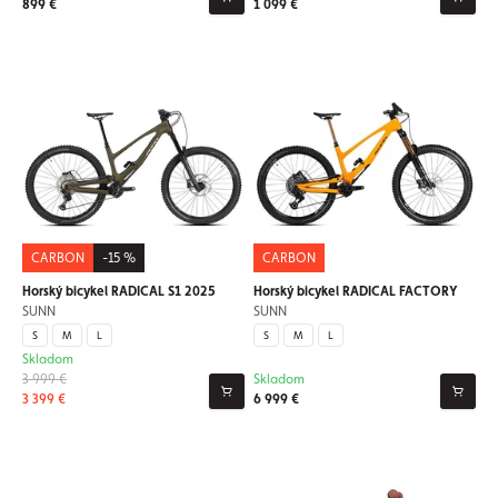
899 €
1 099 €
CARBON
-15 %
CARBON
Horský bicykel RADICAL S1 2025
Horský bicykel RADICAL FACTORY
SUNN
SUNN
S
M
L
S
M
L
Skladom
3 999 €
Skladom
3 399 €
6 999 €