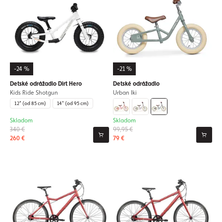
-24 %
-21 %
Detské odrážadlo Dirt Hero
Detské odrážadlo
Kids Ride Shotgun
Urban Iki
12" (od 85 cm)
14" (od 95 cm)
Skladom
Skladom
340 €
99,95 €
260 €
79 €