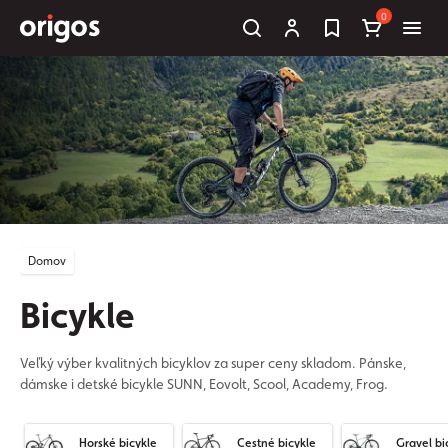
0
Domov
Bicykle
Veľký výber kvalitných bicyklov za super ceny skladom. Pánske,
dámske i detské bicykle SUNN, Eovolt, Scool, Academy, Frog.
Horské bicykle
Cestné bicykle
Gravel bi