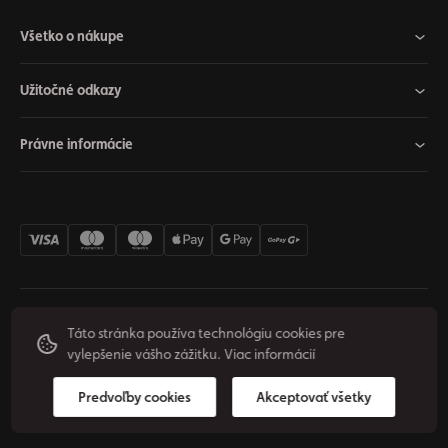
Všetko o nákupe
Užitočné odkazy
Právne informácie
Nastavenia cookies
Odstúpiť od zmluvy
Súkromie
Táto stránka používa technológiu cookies pre
vylepšenie vášho zážitku.
Viac informácií
Podmienky používania
© 2026 Origos Group, s. r. o. - SK. Všetky práva vyhradené.
Predvoľby cookies
Akceptovať všetky
Vytvoril