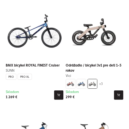
BMX bicykel ROYAL FINEST Cruiser
Odrážadlo / bicykel 3v1 pre deti 1-5
SUNN
rokov
Vici
PRO
PRO XL
+3
Skladom
Skladom
1 269 €
299 €