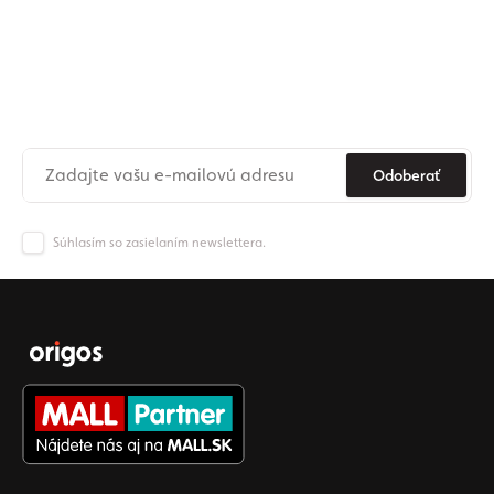
Prihláste sa na odber nášho
newslettera
Už nikdy nezmeškajte novinky zo sveta Origos.
Odoberať
Súhlasím so zasielaním newslettera.