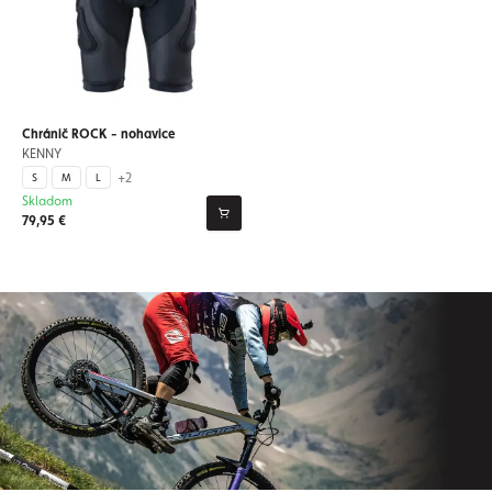
Chránič ROCK - nohavice
KENNY
+2
S
M
L
Skladom
79,95 €