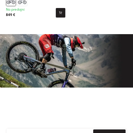
Na predajni
849 €
Prihláste sa na odber nášho
newslettera
Už nikdy nezmeškajte novinky zo sveta Origos.