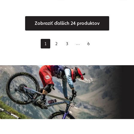
Zobraziť ďalších 24 produktov
1
2
3
6
⋯
Prihláste sa na odber nášho