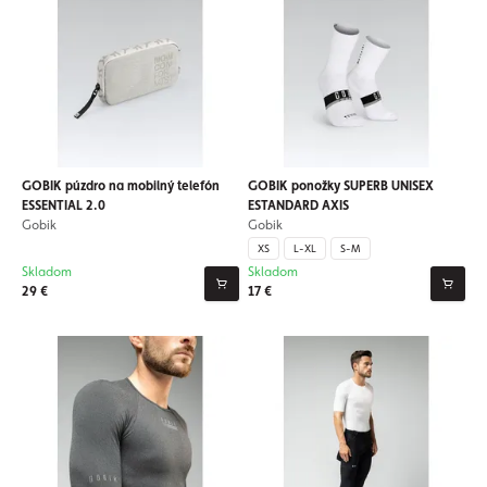
GOBIK púzdro na mobilný telefón
GOBIK ponožky SUPERB UNISEX
ESSENTIAL 2.0
ESTANDARD AXIS
Gobik
Gobik
XS
L-XL
S-M
Skladom
Skladom
29 €
17 €