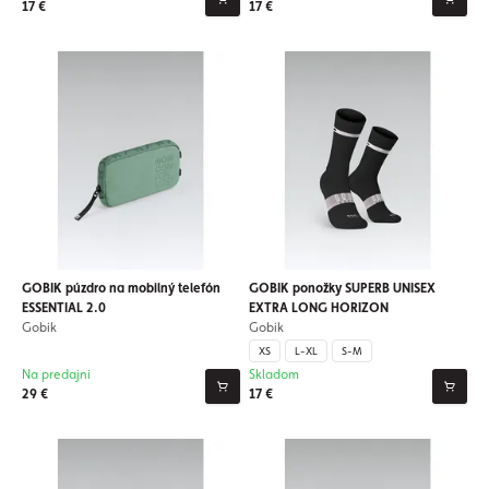
17 €
17 €
GOBIK púzdro na mobilný telefón
GOBIK ponožky SUPERB UNISEX
ESSENTIAL 2.0
EXTRA LONG HORIZON
Gobik
Gobik
XS
L-XL
S-M
Na predajni
Skladom
29 €
17 €