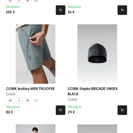
+4
XS
S
M
Skladom
Skladom
105 €
36 €
GOBIK kraťasy MEN TROOPER
GOBIK čiapka BRIGADE UNISEX
Gobik
BLACK
Gobik
+3
XS
S
M
Skladom
Skladom
80 €
29 €