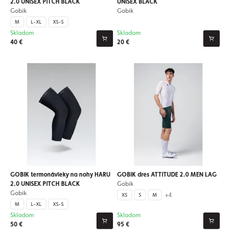
2.0 UNISEX PITCH BLACK
UNISEX BLACK
Gobik
Gobik
M
L-XL
XS-S
Skladom
Skladom
40 €
20 €
GOBIK termonávleky na nohy HARU
GOBIK dres ATTITUDE 2.0 MEN LAG
2.0 UNISEX PITCH BLACK
Gobik
Gobik
+4
XS
S
M
M
L-XL
XS-S
Skladom
Skladom
50 €
95 €