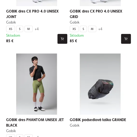
GOBIK dres CX PRO 4.0 UNISEX
GOBIK dres CX PRO 4.0 UNISEX
JOINT
GRID
Gobik
Gobik
+4
+4
XS
S
M
XS
S
M
Skladom
Skladom
85 €
85 €
GOBIK dres PHANTOM UNISEX JET
GOBIK podsedlová taška GRANDE
BLACK
Gobik
Gobik