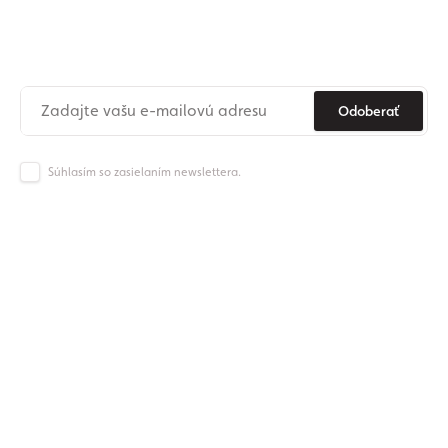
newslettera
Už nikdy nezmeškajte novinky zo sveta Origos.
Odoberať
Súhlasím so zasielaním newslettera.