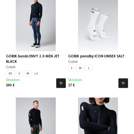
GOBIK bunda ENVY 2.0 MEN JET
GOBIK ponožky ICON UNISEX SALT
BLACK
Gobik
Gobik
S
M
L
+4
XS
S
M
Skladom
Skladom
190 €
17 €