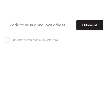
newslettera
Už nikdy nezmeškajte novinky zo sveta Origos.
Odoberať
Súhlasím so zasielaním newslettera.