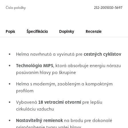
Číslo položky
232-2005010-5697
Popis
Špecifikácia
Doplnky
Recenzie
Helma navrhnutá a vyvinutá pre
cestných cyklistov
Technológia MIPS
, ktorá absorbuje energiu nárazu
posúvaním hlavy po škrupine
Helma s moderným, zaobleným a kompaktným
profilom
Vybavená
18 vetracími otvormi
pre lepšiu
cirkuláciu vzduchu
Nastaviteľný remienok
na bradu pre dokonalé
prispôsobenie tvaru vašej hlavy