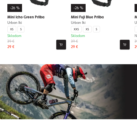
-26 %
-26 %
Mini Icho Green Prilba
Mini Fuji Blue Prilba
M
Urban Iki
Urban Iki
U
XS
S
XXS
XS
S
Skladom
Skladom
N
39 €
39 €
3
29 €
29 €
2
Prihláste sa na odber nášho