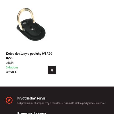
Kotva do steny a podlahy WBA60
B/SB
ABUS
Skladom
49,90 €
Prvotriedny servis
Od predaja, cez komponenty a montáž. U nás máte všetko pod jednou strechou.
Expresná doprava