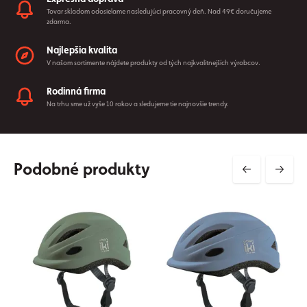
Tovar skladom odosielame nasledujúci pracovný deň. Nad 49€ doručujeme
zdarma.
Najlepšia kvalita
V našom sortimente nájdete produkty od tých najkvalitnejších výrobcov.
Rodinná firma
Na trhu sme už vyše 10 rokov a sledujeme tie najnovšie trendy.
Podobné produkty