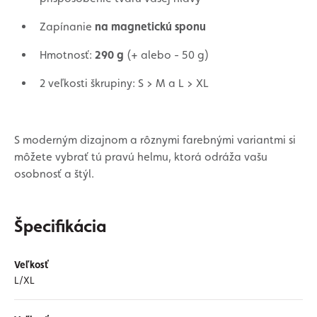
Zapínanie
na magnetickú sponu
Hmotnosť:
290 g
(+ alebo - 50 g)
2 veľkosti škrupiny: S > M a L > XL
S moderným dizajnom a rôznymi farebnými variantmi si
môžete vybrať tú pravú helmu, ktorá odráža vašu
osobnosť a štýl.
Špecifikácia
Veľkosť
L/XL