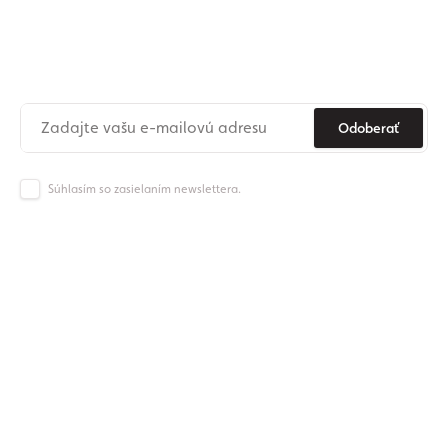
Prihláste sa na odber nášho
newslettera
Už nikdy nezmeškajte novinky zo sveta Origos.
Odoberať
Súhlasím so zasielaním newslettera.