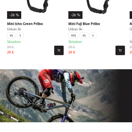
-26 %
-26 %
Mini Icho Green Prilba
Mini Fuji Blue Prilba
M
Urban Iki
Urban Iki
U
XS
S
XXS
XS
S
Skladom
Skladom
N
39 €
39 €
3
29 €
29 €
2