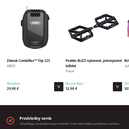
Zámok Combiflex™ Trip 125
Pedále BLIZZ nylonové, priemyselné
RU
ABUS
ložiská
Ju
Force
Skladom
Na predajni
Sk
29,90 €
32,90 €
10
Prvotriedny servis
Od predaja, cez komponenty a montáž. U nás máte všetko pod jednou strechou.