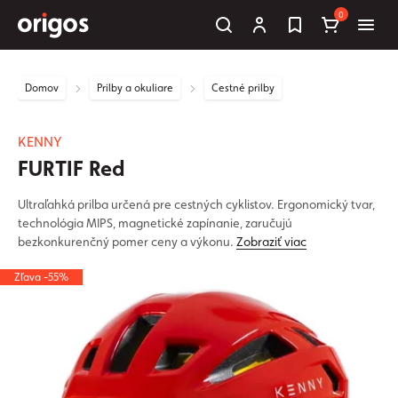
0
Domov
Prilby a okuliare
Cestné prilby
KENNY
FURTIF Red
Ultraľahká prilba určená pre cestných cyklistov. Ergonomický tvar,
technológia MIPS, magnetické zapínanie, zaručujú
bezkonkurenčný pomer ceny a výkonu.
Zobraziť viac
Zľava -55%