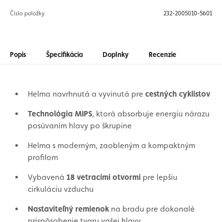
Číslo položky
232-2005010-5601
Popis
Špecifikácia
Doplnky
Recenzie
Helma navrhnutá a vyvinutá pre
cestných cyklistov
Technológia MIPS
, ktorá absorbuje energiu nárazu
posúvaním hlavy po škrupine
Helma s moderným, zaobleným a kompaktným
profilom
Vybavená
18 vetracími otvormi
pre lepšiu
cirkuláciu vzduchu
Nastaviteľný remienok
na bradu pre dokonalé
prispôsobenie tvaru vašej hlavy