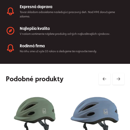
Expresná doprava
Tovar skladom odosielame nasledujúci pracovný deň. Nad 49€ doručujeme
zdarma.
Najlepšia kvalita
V našom sortimente nájdete produkty od tých najkvalitnejších výrobcov.
Rodinná firma
Na trhu sme už vyše 10 rokov a sledujeme tie najnovšie trendy.
Podobné produkty