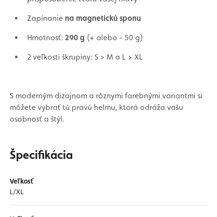
Zapínanie
na magnetickú sponu
Hmotnosť:
290 g
(+ alebo - 50 g)
2 veľkosti škrupiny: S > M a L > XL
S moderným dizajnom a rôznymi farebnými variantmi si
môžete vybrať tú pravú helmu, ktorá odráža vašu
osobnosť a štýl.
Špecifikácia
Veľkosť
L/XL