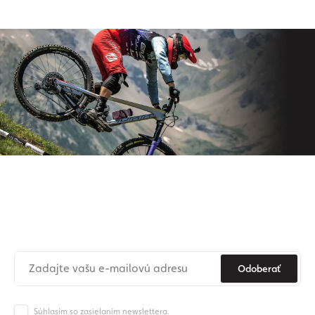
Prihláste sa na odber nášho
newslettera
Už nikdy nezmeškajte novinky zo sveta Origos.
Odoberať
Súhlasím so zasielaním newslettera.