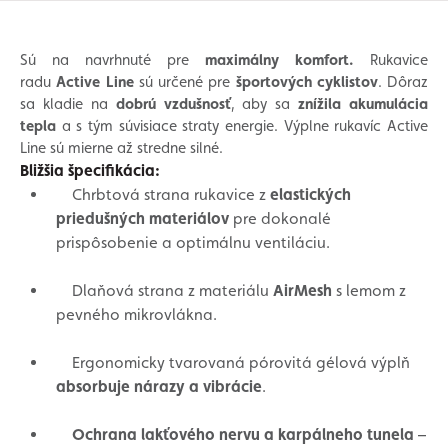
Sú na navrhnuté pre
maximálny komfort.
Rukavice
radu
Active Line
sú určené pre
športových cyklistov
. Dôraz
sa kladie na
dobrú vzdušnosť
, aby sa
znížila akumulácia
tepla
a s tým súvisiace straty energie. Výplne rukavíc Active
Line sú mierne až stredne silné.
Bližšia špecifikácia:
Chrbtová strana rukavice z
elastických
priedušných materiálov
pre dokonalé
prispôsobenie a optimálnu ventiláciu.
Dlaňová strana z materiálu
AirMesh
s lemom z
pevného mikrovlákna.
Ergonomicky tvarovaná pórovitá gélová výplň
absorbuje nárazy a vibrácie
.
Ochrana lakťového nervu a karpálneho tunela
–