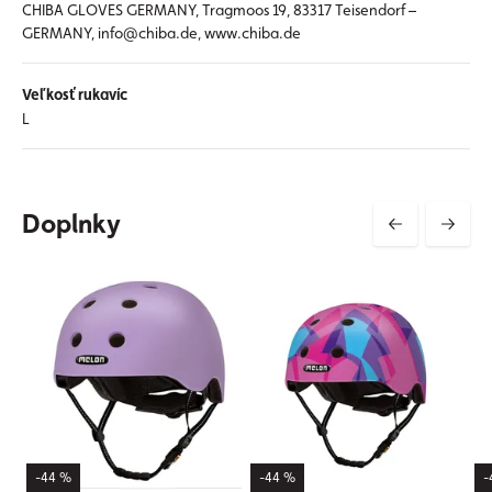
CHIBA GLOVES GERMANY, Tragmoos 19, 83317 Teisendorf –
GERMANY, info@chiba.de, www.chiba.de
Veľkosť rukavíc
L
Doplnky
-44 %
-44 %
-