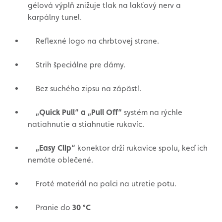
gélová výplň znižuje tlak na lakťový nerv a
karpálny tunel.
Reflexné logo na chrbtovej strane.
Strih špeciálne pre dámy.
Bez suchého zipsu na zápästí.
„Quick Pull“ a „Pull Off“
systém na rýchle
natiahnutie a stiahnutie rukavíc.
„Easy Clip“
konektor drží rukavice spolu, keď ich
nemáte oblečené.
Froté materiál na palci na utretie potu.
Pranie do
30 °C