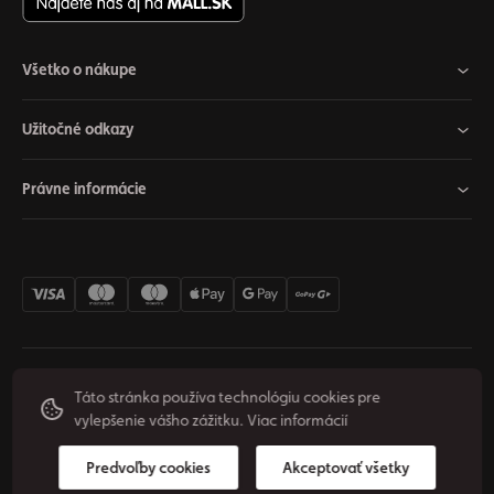
Všetko o nákupe
Užitočné odkazy
Právne informácie
Nastavenia cookies
Odstúpiť od zmluvy
Súkromie
Táto stránka používa technológiu cookies pre
vylepšenie vášho zážitku.
Viac informácií
Podmienky používania
© 2026 Origos Group, s. r. o. - SK. Všetky práva vyhradené.
Predvoľby cookies
Akceptovať všetky
Vytvoril