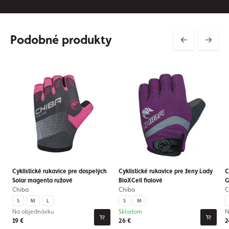
Podobné produkty
Cyklistické rukavice pre dospelých
Cyklistické rukavice pre ženy Lady
C
Solar magenta ružové
BioXCell fialové
G
Chiba
Chiba
C
S
M
L
S
M
Na objednávku
Skladom
N
19 €
26 €
2