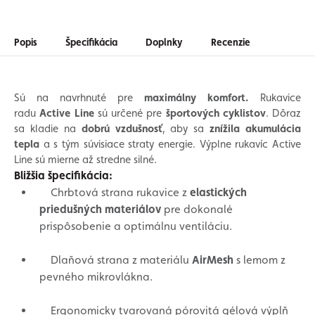
Popis
Špecifikácia
Doplnky
Recenzie
Sú na navrhnuté pre
maximálny komfort.
Rukavice
radu
Active Line
sú určené pre
športových cyklistov
. Dôraz
sa kladie na
dobrú vzdušnosť
, aby sa
znížila akumulácia
tepla
a s tým súvisiace straty energie. Výplne rukavíc Active
Line sú mierne až stredne silné.
Bližšia špecifikácia:
Chrbtová strana rukavice z
elastických
priedušných materiálov
pre dokonalé
prispôsobenie a optimálnu ventiláciu.
Dlaňová strana z materiálu
AirMesh
s lemom z
pevného mikrovlákna.
Ergonomicky tvarovaná pórovitá gélová výplň