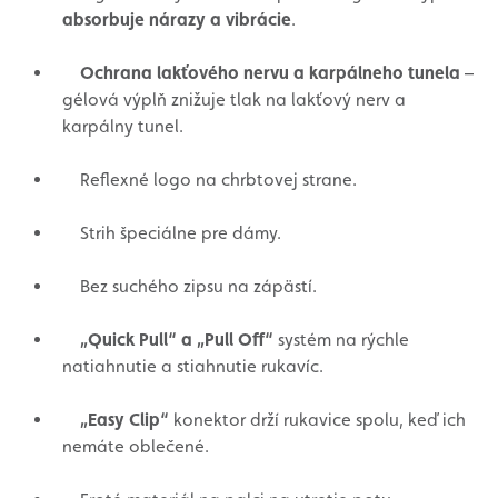
absorbuje nárazy a vibrácie
.
Ochrana lakťového nervu a karpálneho tunela
–
gélová výplň znižuje tlak na lakťový nerv a
karpálny tunel.
Reflexné logo na chrbtovej strane.
Strih špeciálne pre dámy.
Bez suchého zipsu na zápästí.
„Quick Pull“ a „Pull Off“
systém na rýchle
natiahnutie a stiahnutie rukavíc.
„Easy Clip“
konektor drží rukavice spolu, keď ich
nemáte oblečené.