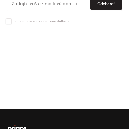
Odoberať
Súhlasím so zasielaním newslettera.