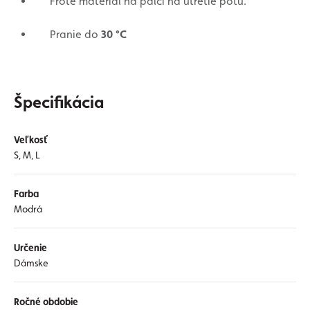
Froté materiál na palci na utretie potu.
Pranie do
30 °C
Špecifikácia
Veľkosť
S, M, L
Farba
Modrá
Určenie
Dámske
Ročné obdobie