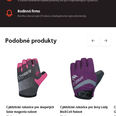
V našom sortimente nájdete produkty od tých najkvalitnejších výrobcov.
Rodinná firma
Na trhu sme už vyše 10 rokov a sledujeme tie najnovšie trendy.
Podobné produkty
Cyklistické rukavice pre dospelých
Cyklistické rukavice pre ženy Lady
C
Solar magenta ružové
BioXCell fialové
G