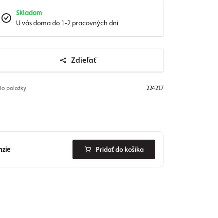
Skladom
U vás doma do 1-2 pracovných dní
Zdieľať
slo položky
224217
nzie
Pridať do košíka