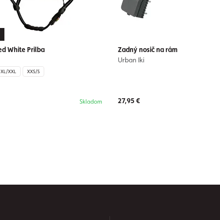
ed White Prilba
Zadný nosič na rám
Urban Iki
XL/XXL
XXS/S
27,95 €
Skladom