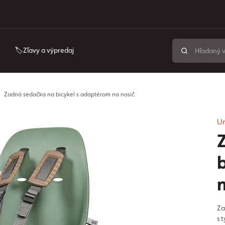
🏷️Zľavy a výpredaj
Zadná sedačka na bicykel s adaptérom na nosič
Ur
Za
s 