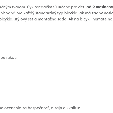
kčným tvarom. Cyklosedačky sú určené pre deti
od 9 mesiacov
 vhodná pre každý štandardný typ bicykla, ak má zadný nosič,
bicykla, štýlový set a montážna sada. Ak na bicykli nemáte n
nou rukou
 ocenenia za bezpečnosť, dizajn a kvalitu: