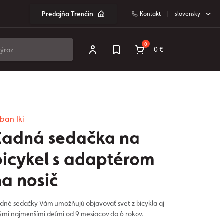
Predajňa Trenčín
Kontakt
slovensky
0
0 €
ban Iki
Zadná sedačka na
bicykel s adaptérom
na nosič
dné sedačky Vám umožňujú objavovať svet z bicykla aj
tými najmenšími deťmi od 9 mesiacov do 6 rokov.