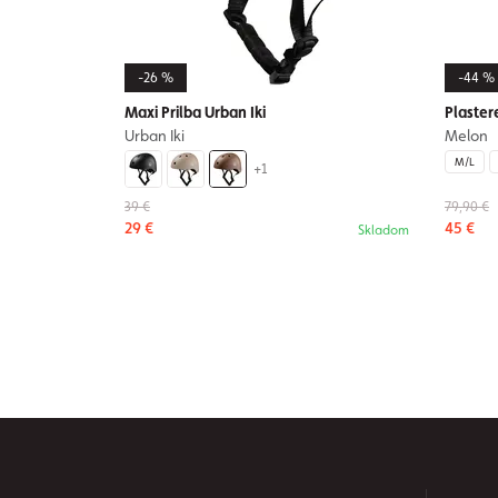
-26 %
-44 %
Maxi Prilba Urban Iki
Plaster
Urban Iki
Melon
M/L
+1
39 €
79,90 €
29 €
45 €
Skladom