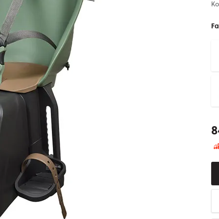
Ko
Fa
8