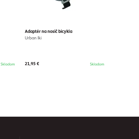
Adaptér na nosič bicykla
Montážny bl
Urban Iki
Urban Iki
21,95 €
19,95 €
Skladom
Skladom