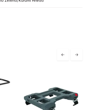
cho Zelená/Kurumi Hnedá