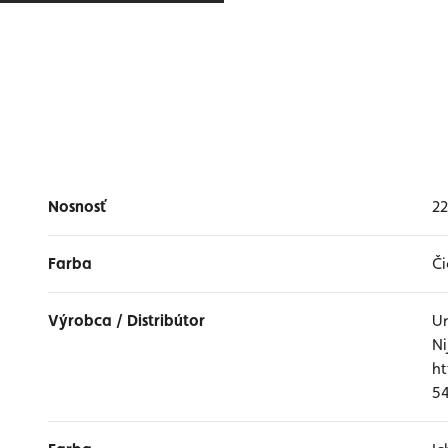
Nosnosť
22
Farba
Či
Výrobca / Distribútor
Ur
Ni
ht
54