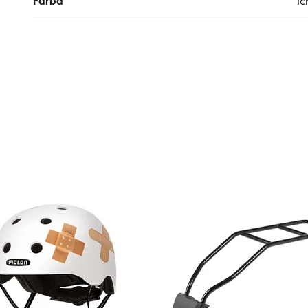
Farba
I