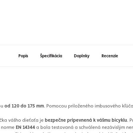
Popis
Špecifikácia
Doplnky
Recenzie
kou
od 120 do 175 mm
. Pomocou priloženého imbusového kľúč
ačka vášho dieťaťa je
bezpečne pripevnená k vášmu bicyklu
. 
j norme
EN 14344
a bola testovaná a schválená nezávislým n