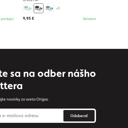
+5
9,95 €
 predajni
Skladom
ste sa na odber nášho
ttera
jte novinky zo sveta Origos.
Odoberať