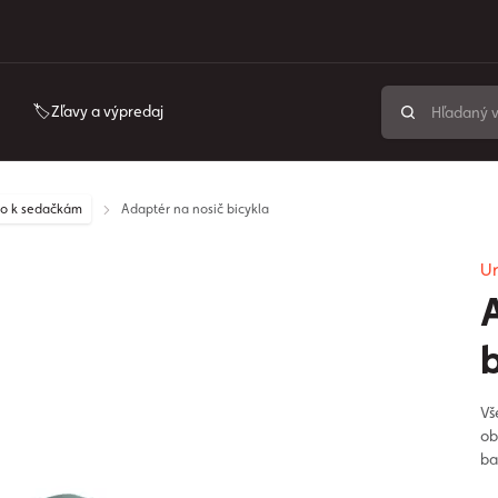
🏷️Zľavy a výpredaj
tvo k sedačkám
Adaptér na nosič bicykla
Ur
Vš
ob
ba