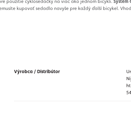
re použitie cyklosedačky na viac ako jednom bicykli.
Systém 
emusíte kupovať sedadlo navyše pre každý ďalší bicykel. Vho
Výrobca / Distribútor
Ur
Ni
ht
54