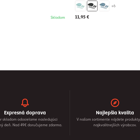
+6
11,95 €
Skladom
Expresná doprava
Najlepšia kvalita
r skladom odosielame nasledujúci
V našom sortimente nájdete produkty
ný deň. Nad 49€ doručujeme zdarma.
najkvalitnejších výrobcov.