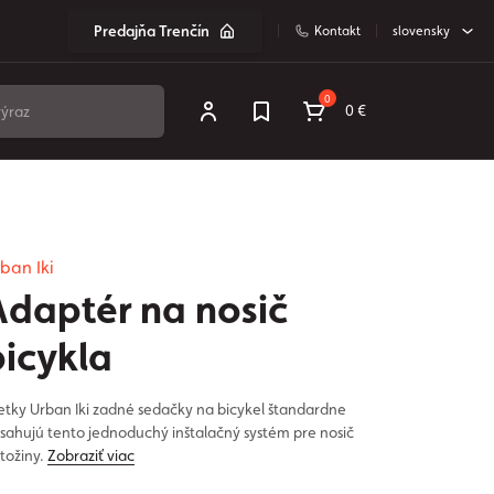
Predajňa Trenčín
Kontakt
slovensky
0
0 €
ban Iki
Adaptér na nosič
bicykla
etky Urban Iki zadné sedačky na bicykel štandardne
sahujú tento jednoduchý inštalačný systém pre nosič
tožiny.
Zobraziť viac