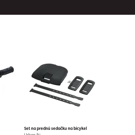
Set na prednú sedačku na bicykel
Urban Iki