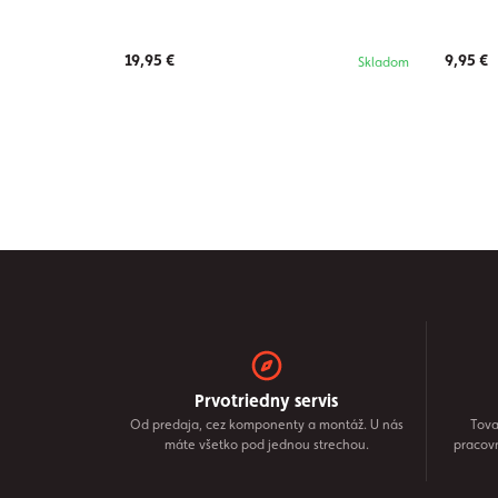
19,95 €
9,95 €
Skladom
Prvotriedny servis
Od predaja, cez komponenty a montáž. U nás
Tova
máte všetko pod jednou strechou.
pracov