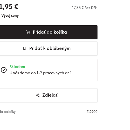
1,95 €
17,85 €
Bez DPH
Vývoj ceny
Pridať do košíka
Pridať k obľúbeným
Skladom
U vás doma do 1-2 pracovných dní
Zdieľať
slo položky
212900