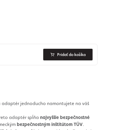
Pridať do košíka
a adaptér jednoducho namontujete na váš
Preto adaptér spĺňa
najvyššie bezpečnostné
emeckým
bezpečnostným inštitútom TÜV
.