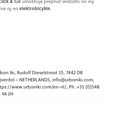
Click & Go
umožňuje prepnúť sedadlo na iný
dné aj na
elektrobicykle.
ban Iki, Rudolf Dieselstraat 15, 7442 DR
jverdal – NETHERLANDS, info@urbaniki.com,
tps://www.urbaniki.com/en-nl/, Ph. +31 (0)548
 94 09