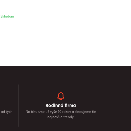
Skladom
Rodinná firma
 od tých
Na trhu sme už vyše 10 rokov a sledujeme tie
najnovšie trendy.