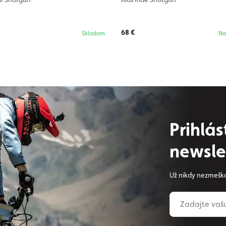
68 €
Skladom
Na
Prihlá
newsle
Už nikdy nezmeška