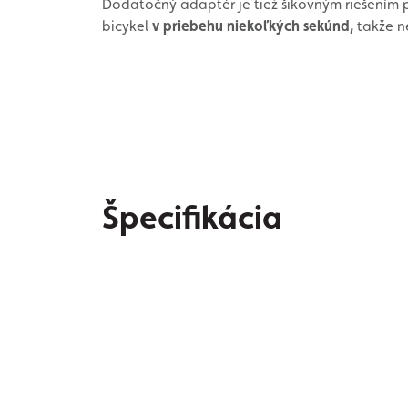
Dodatočný adaptér je tiež šikovným riešením p
bicykel
v priebehu niekoľkých sekúnd,
takže n
Špecifikácia