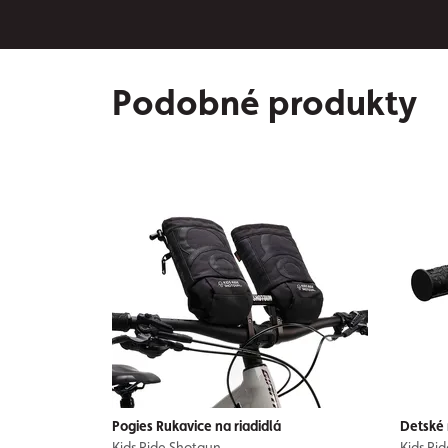
Podobné produkty
Pogies Rukavice na riadidlá
Detské 
Kids Ride Shotgun
Kids Ri