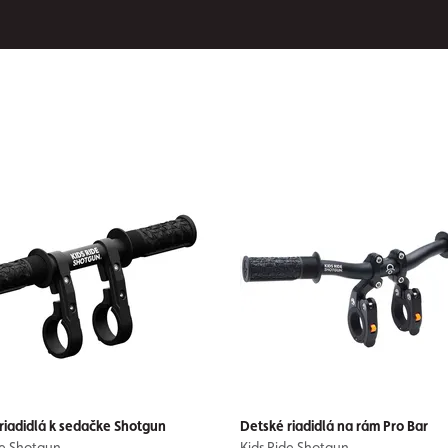
riadidlá k sedačke Shotgun
Detské riadidlá na rám Pro Bar
de Shotgun
Kids Ride Shotgun