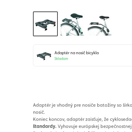
Adaptér na nosič bicykla
Skladom
Adaptér je vhodný pre nosiče batožiny so šír
nosič.
Koniec koncov, adaptér zaisťuje, že cyklosed
štandardy.
Vyhovuje európskej bezpečnostne