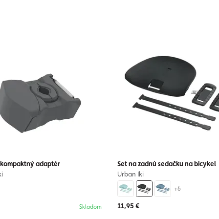
 kompaktný adaptér
Set na zadnú sedačku na bicykel
i
Urban Iki
+6
11,95 €
Skladom