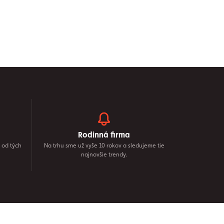
Rodinná firma
 od tých
Na trhu sme už vyše 10 rokov a sledujeme tie
najnovšie trendy.