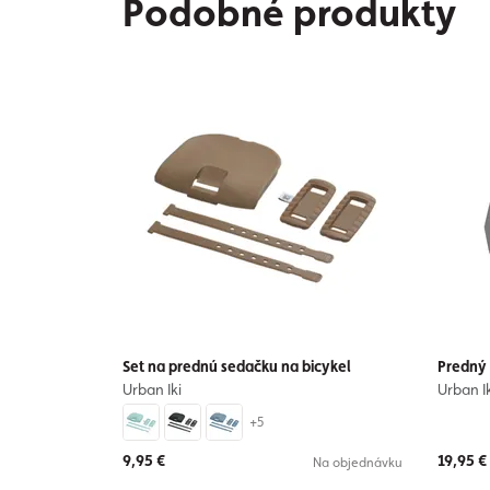
Podobné produkty
Set na prednú sedačku na bicykel
Predný
Urban Iki
Urban Ik
+5
9,95 €
19,95 €
Na objednávku