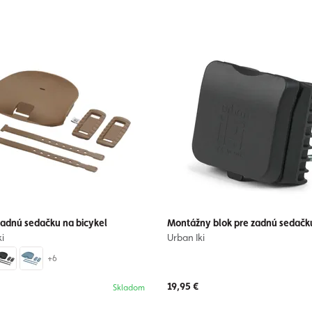
zadnú sedačku na bicykel
Montážny blok pre zadnú sedačk
i
Urban Iki
+6
19,95 €
Skladom