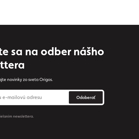
ste sa na odber nášho
ttera
jte novinky zo sveta Origos.
Odoberať
ielaním newslettera.