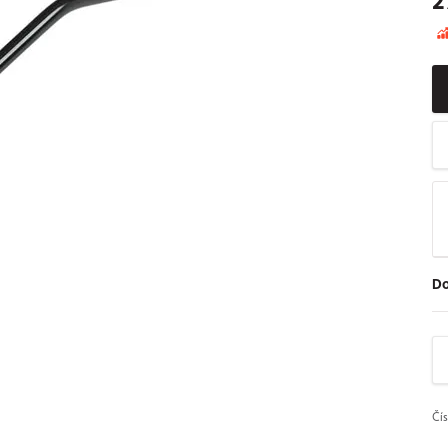
2
Do
Čí