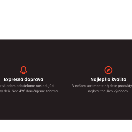
Expresná doprava
Najlepšia kvalita
r skladom odosielame nasledujúci
V našom sortimente nájdete produkty
ný deň. Nad 49€ doručujeme zdarma.
najkvalitnejších výrobcov.