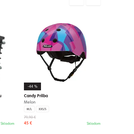
-44 %
u
Candy Prilba
Melon
M/L
XXS/S
79,90 €
45 €
Skladom
Skladom