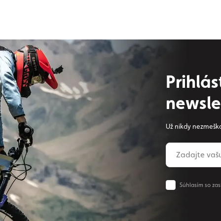
Prihlá
newsle
Už nikdy nezmeška
Súhlasím so zas