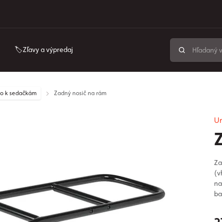
🏷️Zľavy a výpredaj
tvo k sedačkám
Zadný nosič na rám
Ur
Za
(v
na
ba