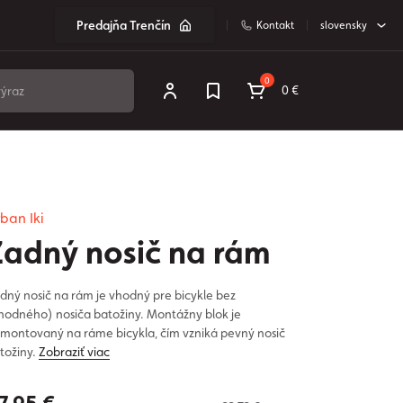
Predajňa Trenčín
Kontakt
slovensky
0
0 €
ban Iki
Zadný nosič na rám
dný nosič na rám je vhodný pre bicykle bez
hodného) nosiča batožiny. Montážny blok je
montovaný na ráme bicykla, čím vzniká pevný nosič
tožiny.
Zobraziť viac