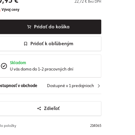
7,95 €
22,72 €
Bez DPH
Vývoj ceny
Pridať do košíka
Pridať k obľúbeným
Skladom
U vás doma do 1-2 pracovných dní
stupnosť v obchode
Dostupné v 1 predajniach
Zdieľať
slo položky
214065