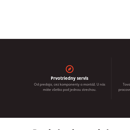
Prvotriedny servis
Od predaja, cez komponenty a montáž. U nás
Tova
máte všetko pod jednou strechou.
pracov