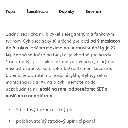
Popis
Špecifikácia
Doplnky
Recenzie
Zadná sedačka na bicykel s elegantným a funkčným
tvarom. Cyklosedačky sú určené pre deti
od 9 mesiacov
do 6 rokov
, pričom maximálna
nosnosť sedačky je 22
kg
. Zadná sedačka na bicykel je vhodná pre každý
štandardný typ bicykla, ak má zadný nosič, ktorý má
nosnosť aspoň 22 kg a šírku 120 až 175mm. Súčasťou
balenia je adaptér na nosič bicykla, štýlový set a
montážna sada. Ak na bicykli nemáte nosič,
nezabudnite na
nosič na rám, odporúčame SET s
nosičom a adaptérom.
5 bodový bezpečnostný pás
polohovateľný stredový upínací panel