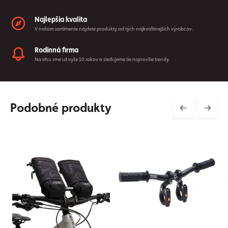
Najlepšia kvalita
V našom sortimente nájdete produkty od tých najkvalitnejších výrobcov.
Rodinná firma
Na trhu sme už vyše 10 rokov a sledujeme tie najnovšie trendy.
Podobné produkty