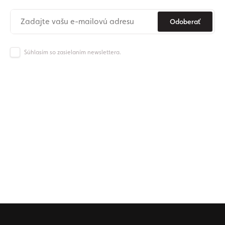
Odoberať
Súhlasím so zasielaním newslettera.