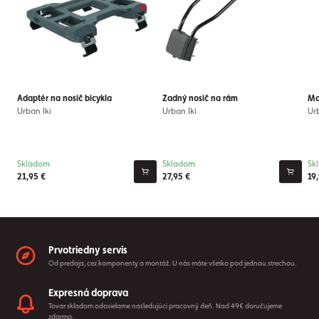
Adaptér na nosič bicykla
Zadný nosič na rám
Mo
Urban Iki
Urban Iki
Urb
Skladom
Skladom
Sk
21,95 €
27,95 €
19
Prvotriedny servis
Od predaja, cez komponenty a montáž. U nás máte všetko pod jednou strechou.
Expresná doprava
Tovar skladom odosielame nasledujúci pracovný deň. Nad 49€ doručujeme
zdarma.