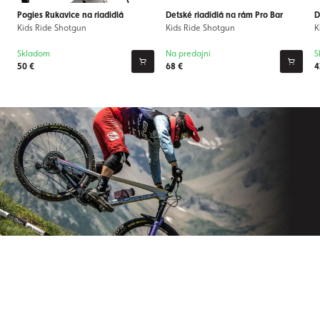
Pogies Rukavice na riadidlá
Detské riadidlá na rám Pro Bar
D
Kids Ride Shotgun
Kids Ride Shotgun
K
Skladom
Na predajni
S
50 €
68 €
4
Prihláste sa na odber nášho
newslettera
Už nikdy nezmeškajte novinky zo sveta Origos.