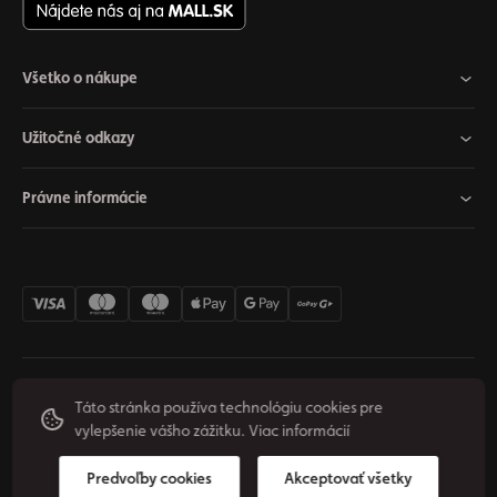
Všetko o nákupe
Užitočné odkazy
Právne informácie
Nastavenia cookies
Odstúpiť od zmluvy
Súkromie
Táto stránka používa technológiu cookies pre
vylepšenie vášho zážitku.
Viac informácií
Podmienky používania
© 2026 Origos Group, s. r. o. - SK. Všetky práva vyhradené.
Predvoľby cookies
Akceptovať všetky
Vytvoril