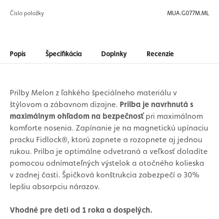
Číslo položky
MUA.G077M.ML
Popis
Špecifikácia
Doplnky
Recenzie
Prilby Melon z ľahkého špeciálneho materiálu v
štýlovom a zábavnom dizajne.
Prilba je navrhnutá s
maximálnym ohľadom na bezpečnosť
pri maximálnom
komforte nosenia. Zapínanie je na magnetickú upínaciu
pracku Fidlock®, ktorú zapnete a rozopnete aj jednou
rukou. Prilba je optimálne odvetraná a veľkosť doladíte
pomocou odnímateľných výstelok a otočného kolieska
v zadnej časti. Špičková konštrukcia zabezpečí o 30%
lepšiu absorpciu nárazov.
Vhodné pre deti od 1 roka a dospelých.