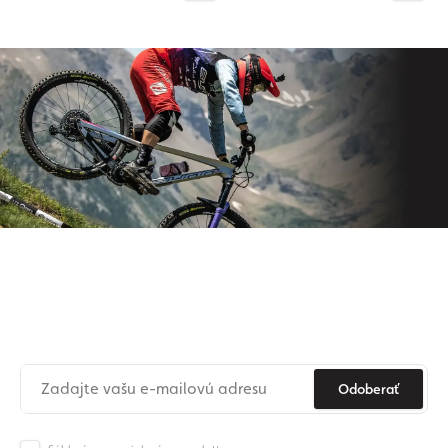
Prihláste sa na odber nášho
newslettera
Už nikdy nezmeškajte novinky zo sveta Origos.
Odoberať