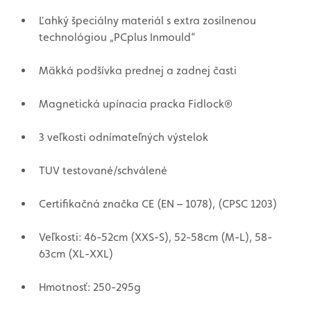
Ľahký špeciálny materiál s extra zosilnenou
technológiou „PCplus Inmould“
Mäkká podšívka prednej a zadnej časti
Magnetická upínacia pracka Fidlock®
3 veľkosti odnímateľných výstelok
TUV testované/schválené
Certifikačná značka CE (EN – 1078), (CPSC 1203)
Veľkosti: 46-52cm (XXS-S), 52-58cm (M-L), 58-
63cm (XL-XXL)
Hmotnosť: 250-295g