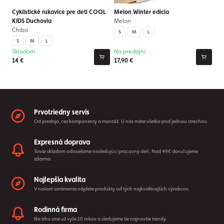
Cyklistické rukavice pre deti COOL
Melon Winter edícia
KIDS Duchovia
Melon
Chiba
S
M
L
S
M
L
Skladom
Na predajni
14 €
17,90 €
Prvotriedny servis
Od predaja, cez komponenty a montáž. U nás máte všetko pod jednou strechou.
Expresná doprava
Tovar skladom odosielame nasledujúci pracovný deň. Nad 49€ doručujeme
zdarma.
Najlepšia kvalita
V našom sortimente nájdete produkty od tých najkvalitnejších výrobcov.
Rodinná firma
Na trhu sme už vyše 10 rokov a sledujeme tie najnovšie trendy.