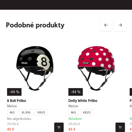
Podobné produkty
-44 %
-44 %
8 Ball Prilba
Dotty White Prilba
P
Melon
Melon
M
M/L
XL/XXL
XXS/S
M/L
XXS/S
Na objednávku
Skladom
N
79,90 €
79,90 €
7
45 €
45 €
4