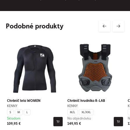
Podobné produkty
Chránič tela WOMEN
Chránič hrudníka R-LAB
C
KENNY
KENNY
K
S
M
L
M/L
XL/XXL
Skladom
Na objednávku
N
109,95 €
149,95 €
1