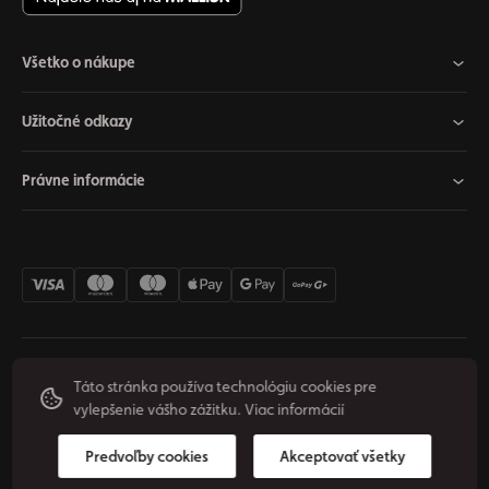
Všetko o nákupe
Užitočné odkazy
Právne informácie
Nastavenia cookies
Odstúpiť od zmluvy
Súkromie
Táto stránka používa technológiu cookies pre
vylepšenie vášho zážitku.
Viac informácií
Podmienky používania
© 2026 Origos Group, s. r. o. - SK. Všetky práva vyhradené.
Predvoľby cookies
Akceptovať všetky
Vytvoril