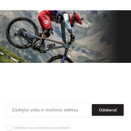
Prihláste sa na odber nášho
newslettera
Už nikdy nezmeškajte novinky zo sveta Origos.
Odoberať
Súhlasím so zasielaním newslettera.