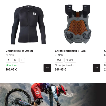
Chránič tela WOMEN
Chránič hrudníka R-LAB
C
KENNY
KENNY
K
S
M
L
M/L
XL/XXL
Skladom
Na objednávku
N
109,95 €
149,95 €
1