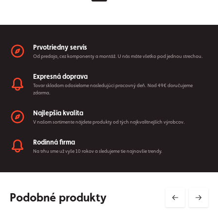
Prvotriedny servis
Od predaja, cez komponenty a montáž. U nás máte všetko pod jednou strechou.
Expresná doprava
Tovar skladom odosielame nasledujúci pracovný deň. Nad 49€ doručujeme
zdarma.
Najlepšia kvalita
V našom sortimente nájdete produkty od tých najkvalitnejších výrobcov.
Rodinná firma
Na trhu sme už vyše 10 rokov a sledujeme tie najnovšie trendy.
Podobné produkty