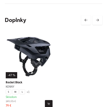
Doplnky
-47 %
Rocket Black
KENNY
+1
S
M
L
Skladom
149,95 €
79 €