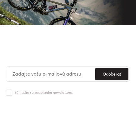
Prihláste sa na odber nášho
newslettera
Už nikdy nezmeškajte novinky zo sveta Origos.
Odoberať
Súhlasím so zasielaním newslettera.