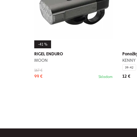
-41 %
RIGEL ENDURO
Ponožky
MOON
KENNY
39-42
167 €
99 €
12 €
Skladom