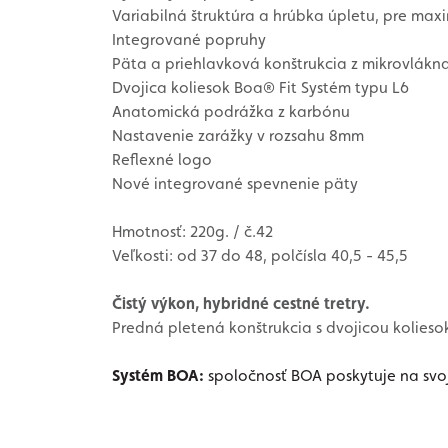
Variabilná štruktúra a hrúbka úpletu, pre max
Integrované popruhy
Päta a priehlavková konštrukcia z mikrovlákn
Dvojica koliesok Boa® Fit Systém typu L6
Anatomická podrážka z karbónu
Nastavenie zarážky v rozsahu 8mm
Reflexné logo
Nové integrované spevnenie päty
Hmotnosť: 220g. / č.42
Veľkosti: od 37 do 48, polčísla 40,5 - 45,5
Čistý výkon, hybridné cestné tretry.
Predná pletená konštrukcia s dvojicou kolieso
Systém BOA:
spoločnosť BOA poskytuje na svoj