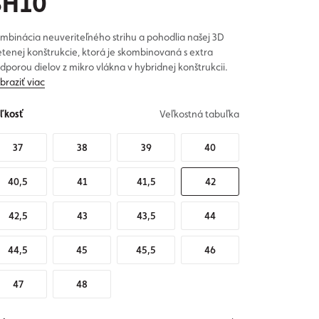
SH10
mbinácia neuveriteľného strihu a pohodlia našej 3D
etenej konštrukcie, ktorá je skombinovaná s extra
dporou dielov z mikro vlákna v hybridnej konštrukcii.
braziť viac
ľkosť
Veľkostná tabuľka
37
38
39
40
40,5
41
41,5
42
42,5
43
43,5
44
44,5
45
45,5
46
47
48