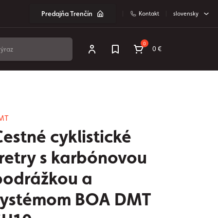
Predajňa Trenčín
Kontakt
slovensky
0
0 €
MT
estné cyklistické
tretry s karbónovou
podrážkou a
systémom BOA DMT