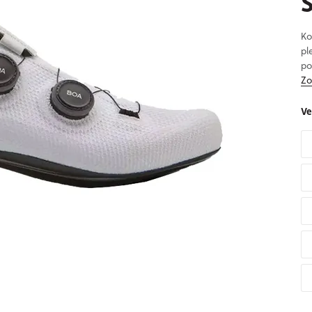
Ko
pl
po
Zo
Ve