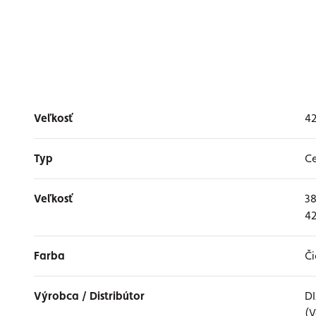
Veľkosť
4
Typ
C
Veľkosť
38
42
Farba
Či
Výrobca / Distribútor
DI
(V