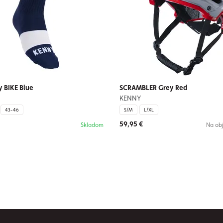
 BIKE Blue
SCRAMBLER Grey Red
KENNY
43-46
S/M
L/XL
59,95 €
Skladom
Na ob