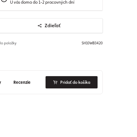
U vás doma do 1-2 pracovných dní
Zdieľať
slo položky
SH10WB3420
y
Recenzie
Pridať do košíka