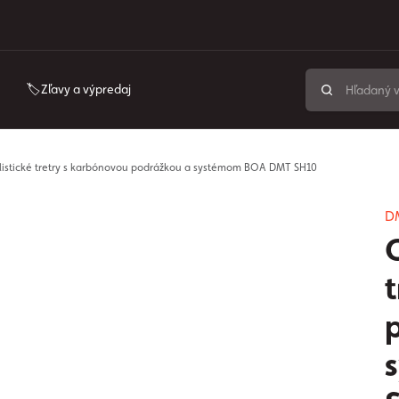
🏷️Zľavy a výpredaj
listické tretry s karbónovou podrážkou a systémom BOA DMT SH10
D
C