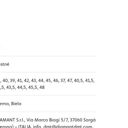
2
estné
, 40, 39, 41, 42, 43, 44, 45, 46, 37, 47, 40,5, 41,5,
,5, 43,5, 44,5, 45,5, 48
erna, Biela
AMANT S.r.l., Via Marco Biagi 5/7, 37060 Sorgà
erona) – ITALIA, info_dmt@diamantdmt.com,