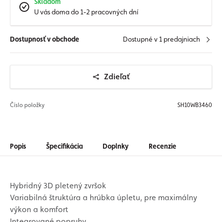
Skladom
U vás doma do 1-2 pracovných dní
Dostupnosť v obchode
Dostupné v 1 predajniach
Zdieľať
Číslo položky
SH10WB3460
Popis
Špecifikácia
Doplnky
Recenzie
Hybridný 3D pletený zvršok
Variabilná štruktúra a hrúbka úpletu, pre maximálny
výkon a komfort
Integrované popruhy