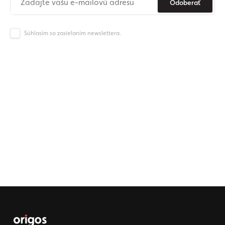
Odoberať
Súhlasím so zasielaním newslettera.