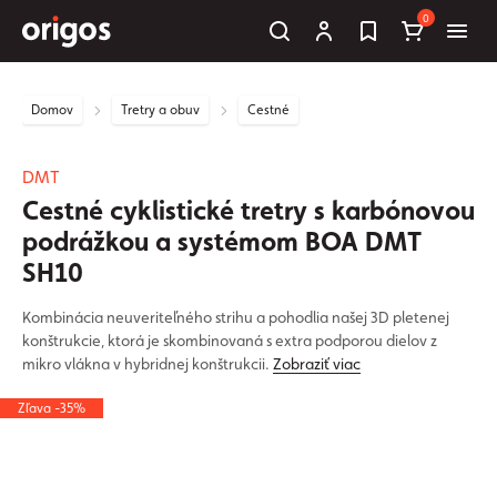
0
Domov
Tretry a obuv
Cestné
DMT
Cestné cyklistické tretry s karbónovou
podrážkou a systémom BOA DMT
SH10
Kombinácia neuveriteľného strihu a pohodlia našej 3D pletenej
konštrukcie, ktorá je skombinovaná s extra podporou dielov z
mikro vlákna v hybridnej konštrukcii.
Zobraziť viac
Zľava -35%