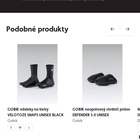
Podobné produkty
GOBIK návleky na tretry
GOBIK neoprénový chránič prstov
M
VELOTOZE SNAPS UNISEX BLACK
DEFENDER 3.0 UNISEX
D
Gobik
Gobik
S
M
L