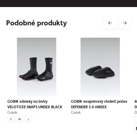
Podobné produkty
GOBIK návleky na tretry
GOBIK neoprénový chránič prstov
M
VELOTOZE SNAPS UNISEX BLACK
DEFENDER 3.0 UNISEX
D
Gobik
Gobik
S
M
L