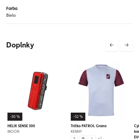
Farba
Biela
Doplnky
-30 %
-52 %
HELIX SENSE 300
Tričko PATROL Grana
Cyk
MOON
KENNY
ka
EV
+2
S
M
L