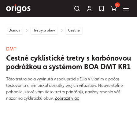
0
Domov
Tretry a obuv
Cestné
DMT
Cestné cyklistické tretry s karbónovou
podrážkou a systémom BOA DMT KR1
Táto tretra bola vyvinutá v spolupráci s Ellia Vivianim a počas
testovania s nimi získal desiatky svojich víťazstiev. Neuveriteľné
pohodlie, ktoré vám tieto tretry prinášajú, navždy zmenia váš
názor na cyklistickú obuv.
Zobraziť viac