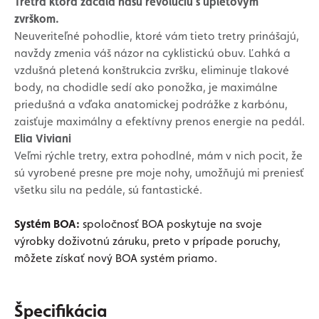
Tretra ktorá začala našu revolúciu s úpletovým
zvrškom.
Neuveriteľné pohodlie, ktoré vám tieto tretry prinášajú,
navždy zmenia váš názor na cyklistickú obuv. Ľahká a
vzdušná pletená konštrukcia zvršku, eliminuje tlakové
body, na chodidle sedí ako ponožka, je maximálne
priedušná a vďaka anatomickej podrážke z karbónu,
zaisťuje maximálny a efektívny prenos energie na pedál.
Elia Viviani
Veľmi rýchle tretry, extra pohodlné, mám v nich pocit, že
sú vyrobené presne pre moje nohy, umožňujú mi preniesť
všetku silu na pedále, sú fantastické.
Systém BOA:
spoločnosť BOA poskytuje na svoje
výrobky doživotnú záruku, preto v prípade poruchy,
môžete získať nový BOA systém priamo.
Špecifikácia