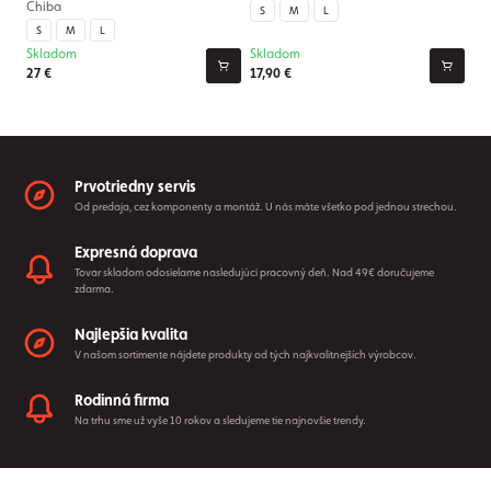
Chiba
S
M
L
S
M
L
Skladom
Skladom
27 €
17,90 €
Prvotriedny servis
Od predaja, cez komponenty a montáž. U nás máte všetko pod jednou strechou.
Expresná doprava
Tovar skladom odosielame nasledujúci pracovný deň. Nad 49€ doručujeme
zdarma.
Najlepšia kvalita
V našom sortimente nájdete produkty od tých najkvalitnejších výrobcov.
Rodinná firma
Na trhu sme už vyše 10 rokov a sledujeme tie najnovšie trendy.