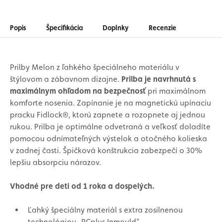
Popis
Špecifikácia
Doplnky
Recenzie
Prilby Melon z ľahkého špeciálneho materiálu v
štýlovom a zábavnom dizajne.
Prilba je navrhnutá s
maximálnym ohľadom na bezpečnosť
pri maximálnom
komforte nosenia. Zapínanie je na magnetickú upínaciu
pracku Fidlock®, ktorú zapnete a rozopnete aj jednou
rukou. Prilba je optimálne odvetraná a veľkosť doladíte
pomocou odnímateľných výstelok a otočného kolieska
v zadnej časti. Špičková konštrukcia zabezpečí o 30%
lepšiu absorpciu nárazov.
Vhodné pre deti od 1 roka a dospelých.
Ľahký špeciálny materiál s extra zosilnenou
technológiou „PCplus Inmould“