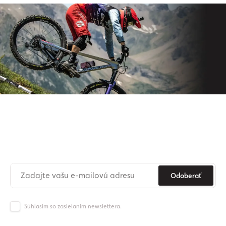
Prihláste sa na odber nášho
newslettera
Už nikdy nezmeškajte novinky zo sveta Origos.
Odoberať
Súhlasím so zasielaním newslettera.