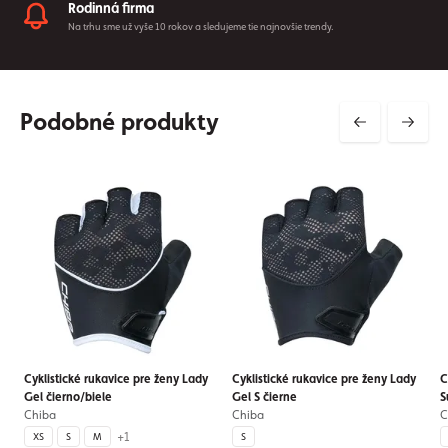
Rodinná firma
Na trhu sme už vyše 10 rokov a sledujeme tie najnovšie trendy.
Podobné produkty
Cyklistické rukavice pre ženy Lady
Cyklistické rukavice pre ženy Lady
C
Gel čierno/biele
Gel S čierne
S
Chiba
Chiba
C
+1
XS
S
M
S