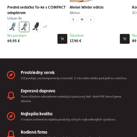
Predná sedačka Ta-ke s COMPACT
Melon Winter edícia
Ko
adaptérom
Melon
SC
Urban Iki
S
M
L
+7
Na predajni
Skladom
Na
69,95 €
17,90 €
89
Prvotriedny servis
Od predaja, cez komponenty a montáž. U nás máte všetko pod jednou strechou.
Expresná doprava
Tovar skladom odosielame nasledujúci pracovný deň. Nad 49€ doručujeme
zdarma.
Najlepšia kvalita
V našom sortimente nájdete produkty od tých najkvalitnejších výrobcov.
Rodinná firma