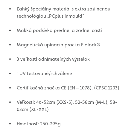
Ľahký špeciálny materiál s extra zosilnenou
technológiou „PCplus Inmould“
Mäkká podšívka prednej a zadnej časti
Magnetická upínacia pracka Fidlock®
3 veľkosti odnímateľných výstelok
TUV testované/schválené
Certifikačná značka CE (EN – 1078), (CPSC 1203)
Veľkosti: 46-52cm (XXS-S), 52-58cm (M-L), 58-
63cm (XL-XXL)
Hmotnosť: 250-295g