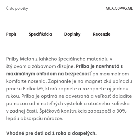
Číslo položky
MUA.G099G.ML
Popis
Špecifikácia
Doplnky
Recenzie
Prilby Melon z ľahkého špeciálneho materiálu v
štýlovom a zábavnom dizajne.
Prilba je navrhnutá s
maximálnym ohľadom na bezpečnosť
pri maximálnom
komforte nosenia. Zapínanie je na magnetickú upínaciu
pracku Fidlock®, ktorú zapnete a rozopnete aj jednou
rukou. Prilba je optimálne odvetraná a veľkosť doladíte
pomocou odnímateľných výstelok a otočného kolieska
v zadnej časti. Špičková konštrukcia zabezpečí o 30%
lepšiu absorpciu nárazov.
Vhodné pre deti od 1 roka a dospelých.