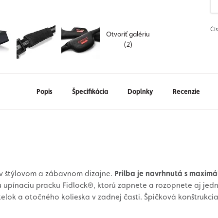
Čí
Otvoriť galériu
(2)
Popis
Špecifikácia
Doplnky
Recenzie
 v štýlovom a zábavnom dizajne.
Prilba je navrhnutá s maxi
 upínaciu pracku Fidlock®, ktorú zapnete a rozopnete aj jedn
lok a otočného kolieska v zadnej časti. Špičková konštrukci