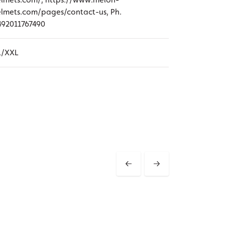
lmets.com/pages/contact-us, Ph.
492011767490
L/XXL