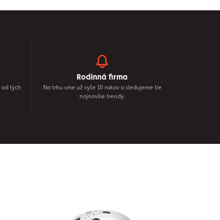
Rodinná firma
 od tých
Na trhu sme už vyše 10 rokov a sledujeme tie
najnovšie trendy.