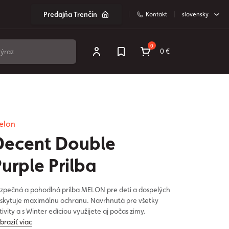
Predajňa Trenčín
Kontakt
slovensky
0
0 €
elon
Decent Double
urple Prilba
zpečná a pohodlná prilba MELON pre deti a dospelých
skytuje maximálnu ochranu. Navrhnutá pre všetky
tivity a s Winter edíciou využijete aj počas zimy.
braziť viac