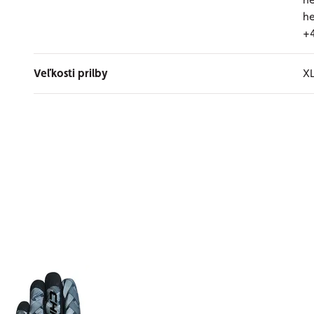
he
+
Veľkosti prilby
X