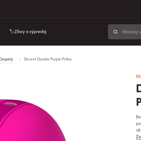
🏷️Zľavy a výpredaj
/Dospelý
Decent Double Purple Prilba
M
P
Be
po
ak
Zo