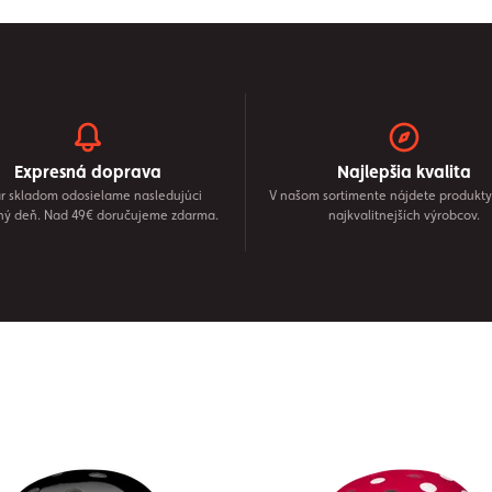
Expresná doprava
Najlepšia kvalita
r skladom odosielame nasledujúci
V našom sortimente nájdete produkty
ný deň. Nad 49€ doručujeme zdarma.
najkvalitnejších výrobcov.