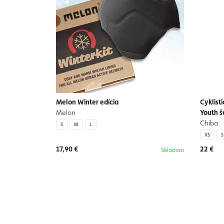
Melon Winter edícia
Cyklist
Melon
Youth 
Chiba
S
M
L
XS
S
17,90 €
22 €
Skladom