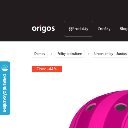
Produkty
Značky
Blog
Domov
Prilby a okuliare
Urban prilby - Junior
Zľava -44%