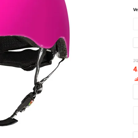
Ve
79
4