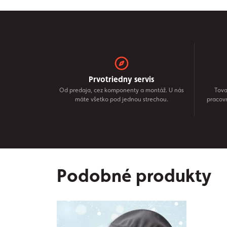
Prvotriedny servis
Od predaja, cez komponenty a montáž. U nás
Tova
máte všetko pod jednou strechou.
pracov
Podobné produkty