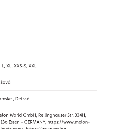
 L, XL, XXS-S, XXL
užová
mske , Detské
lon World GmbH, Rellinghauser Str. 334H,
136 Essen – GERMANY, https://www.melon-
lmets.com/, https://www.melon-