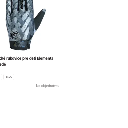
ické rukavice pre deti Elements
šedé
XS/S
Na objednávku