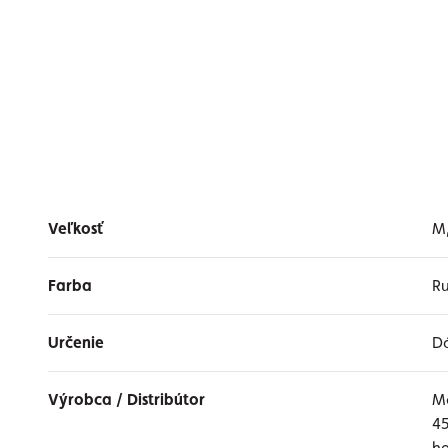
Veľkosť
M,
Farba
R
Určenie
Dá
Výrobca / Distribútor
Me
45
he