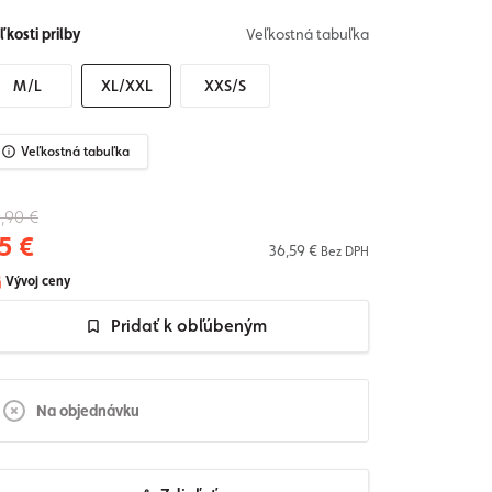
ľkosti prilby
Veľkostná tabuľka
M/L
XL/XXL
XXS/S
Veľkostná tabuľka
,90 €
5 €
36,59 €
Bez DPH
Vývoj ceny
Pridať k obľúbeným
Na objednávku