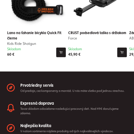
Lano na ťahanie bicykla Quick Fit
CRUST podsedlová taška s držiakom
Zá
čierne
Force
AB
Kids Ride Shotgun
Skladom
Skladom
Sk
60 €
45,90 €
29
Prvotriedny servis
Od predaja, cez komponenty a montáž. U nás máte všetko pod jednou strechou.
Expresná doprava
Tovar skladom odosielame nasledujúci pracovný deň. Nad 49€ doručujeme
zdarma.
Najlepšia kvalita
V našom sortimente nájdete produkty od tých najkvalitnejších výrobcov.