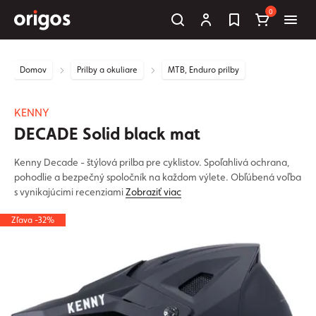
0
Domov
Prilby a okuliare
MTB, Enduro prilby
KENNY
DECADE Solid black mat
Kenny Decade - štýlová prilba pre cyklistov. Spoľahlivá ochrana,
pohodlie a bezpečný spoločník na každom výlete. Obľúbená voľba
s vynikajúcimi recenziami
Zobraziť viac
Zľava -32%