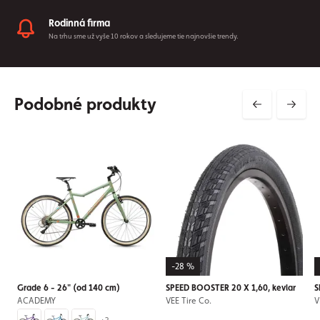
Rodinná firma
Na trhu sme už vyše 10 rokov a sledujeme tie najnovšie trendy.
Podobné produkty
-28 %
Grade 6 - 26" (od 140 cm)
SPEED BOOSTER 20 X 1,60, kevlar
S
ACADEMY
VEE Tire Co.
V