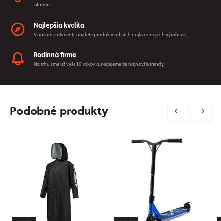
zdarma.
Najlepšia kvalita
V našom sortimente nájdete produkty od tých najkvalitnejších výrobcov.
Rodinná firma
Na trhu sme už vyše 10 rokov a sledujeme tie najnovšie trendy.
Podobné produkty