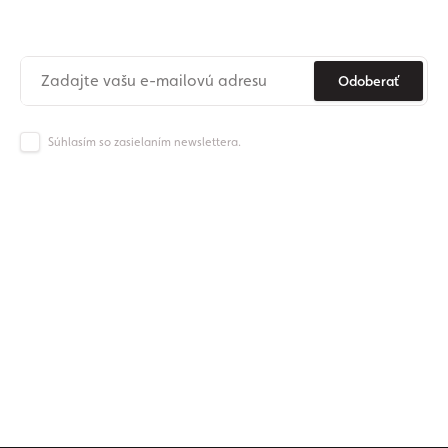
Už nikdy nezmeškajte novinky zo sveta Origos.
Odoberať
Súhlasím so zasielaním newslettera.