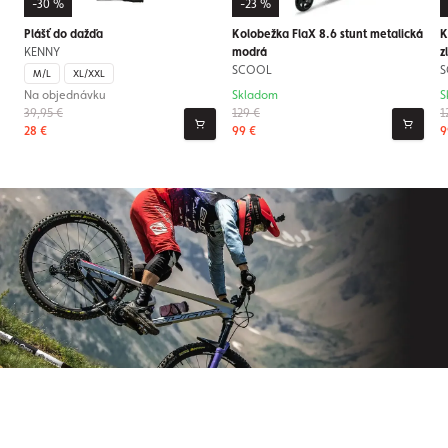
-30 %
-23 %
Plášť do dažďa
Kolobežka FlaX 8.6 stunt metalická
K
KENNY
modrá
z
SCOOL
S
M/L
XL/XXL
Na objednávku
Skladom
S
39,95 €
129 €
1
28 €
99 €
9
Prihláste sa na odber nášho
newslettera