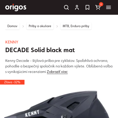
0
Domov
Prilby a okuliare
MTB, Enduro prilby
KENNY
DECADE Solid black mat
Kenny Decade - štýlová prilba pre cyklistov. Spoľahlivá ochrana,
pohodlie a bezpečný spoločník na každom výlete. Obľúbená voľba
s vynikajúcimi recenziami
Zobraziť viac
Zľava -32%