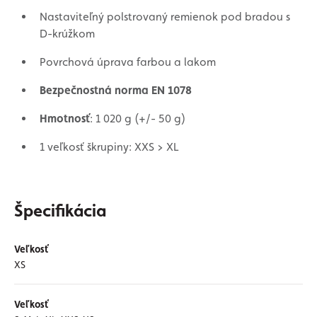
Nastaviteľný polstrovaný remienok pod bradou s
D-krúžkom
Povrchová úprava farbou a lakom
Bezpečnostná norma EN 1078
Hmotnosť
: 1 020 g (+/- 50 g)
1 veľkosť škrupiny: XXS > XL
Špecifikácia
Veľkosť
XS
Veľkosť