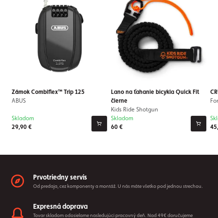
Zámok Combiflex™ Trip 125
Lano na ťahanie bicykla Quick Fit
CR
ABUS
čierne
Fo
Kids Ride Shotgun
Skladom
Skladom
Sk
29,90 €
60 €
45
Prvotriedny servis
Od predaja, cez komponenty a montáž. U nás máte všetko pod jednou strechou.
Expresná doprava
Tovar skladom odosielame nasledujúci pracovný deň. Nad 49€ doručujeme