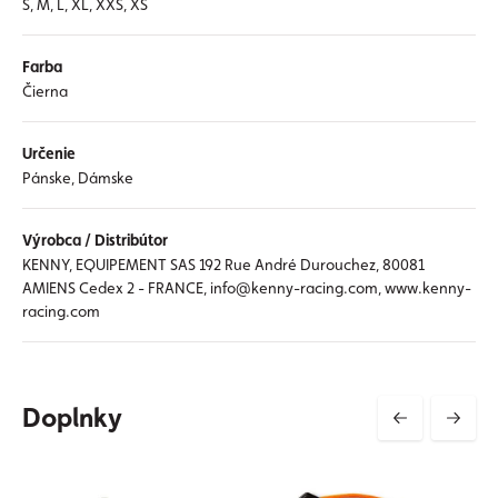
S, M, L, XL, XXS, XS
Farba
Čierna
Určenie
Pánske, Dámske
Výrobca / Distribútor
KENNY, EQUIPEMENT SAS 192 Rue André Durouchez, 80081
AMIENS Cedex 2 - FRANCE, info@kenny-racing.com, www.kenny-
racing.com
Doplnky