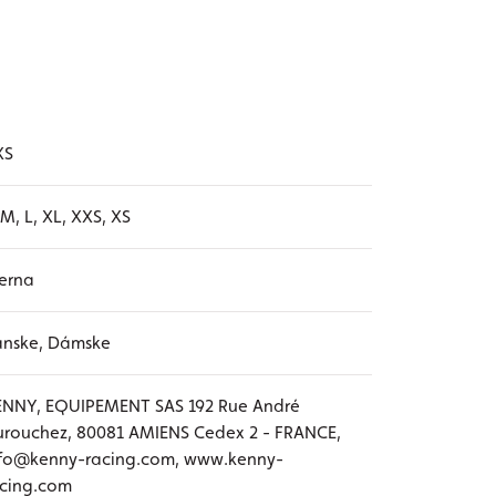
XS
 M, L, XL, XXS, XS
erna
ánske, Dámske
ENNY, EQUIPEMENT SAS 192 Rue André
rouchez, 80081 AMIENS Cedex 2 - FRANCE,
nfo@kenny-racing.com, www.kenny-
acing.com