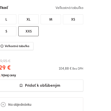
ľkosť
Veľkostná tabuľka
L
XL
M
XS
S
XXS
Veľkostná tabuľka
9,95 €
29 €
104,88 €
Bez DPH
Vývoj ceny
Pridať k obľúbeným
Na objednávku