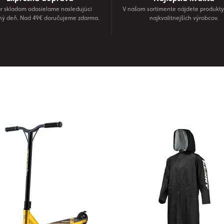
r skladom odosielame nasledujúci
V našom sortimente nájdete produkty
ný deň. Nad 49€ doručujeme zdarma.
najkvalitnejších výrobcov.