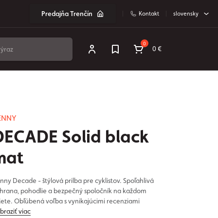
Predajňa Trenčín
Kontakt
slovensky
0
0 €
ENNY
DECADE Solid black
mat
nny Decade - štýlová prilba pre cyklistov. Spoľahlivá
hrana, pohodlie a bezpečný spoločník na každom
lete. Obľúbená voľba s vynikajúcimi recenziami
braziť viac