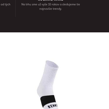
 od tých
Na trhu sme už vyše 10 rokov a sledujeme tie
najnovšie trendy.