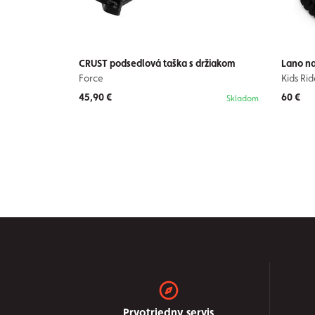
CRUST podsedlová taška s držiakom
Lano na
Force
Kids Ri
45,90 €
60 €
Skladom
Prvotriedny servis