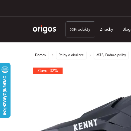
Produkty
Značky
Blog
Domov
Prilby a okuliare
MTB, Enduro prilby
Zľava -32%