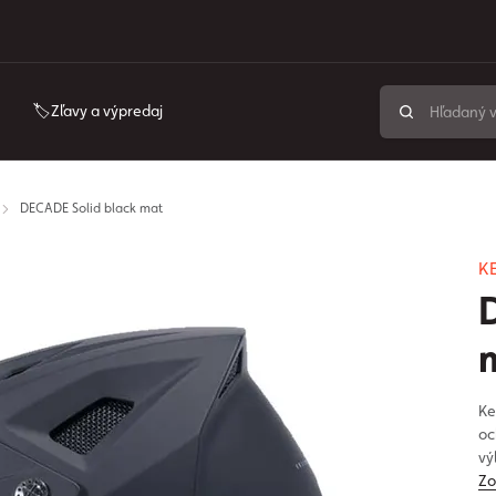
🏷️Zľavy a výpredaj
DECADE Solid black mat
K
Ke
oc
vý
Zo