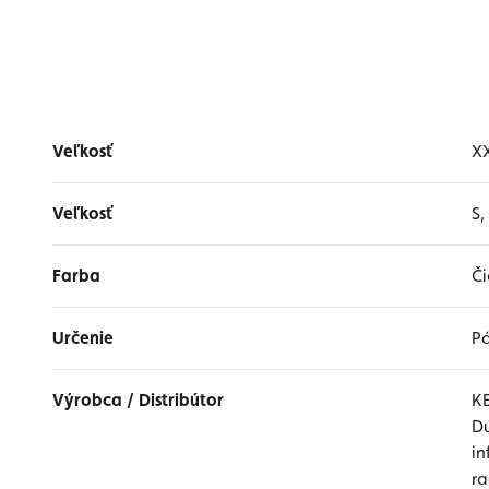
Veľkosť
X
Veľkosť
S,
Farba
Či
Určenie
P
Výrobca / Distribútor
K
Du
i
r