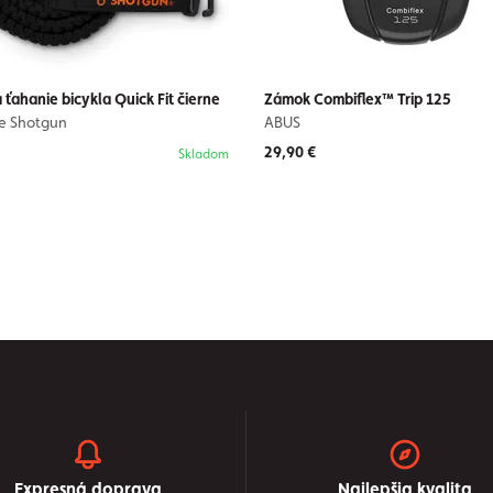
 ťahanie bicykla Quick Fit čierne
Zámok Combiflex™ Trip 125
de Shotgun
ABUS
29,90 €
Skladom
Expresná doprava
Najlepšia kvalita