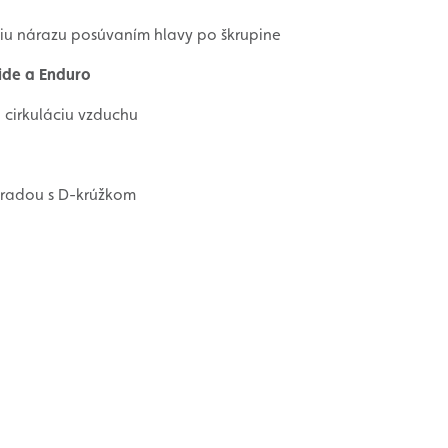
giu nárazu posúvaním hlavy po škrupine
ide a Enduro
 cirkuláciu vzduchu
bradou s D-krúžkom