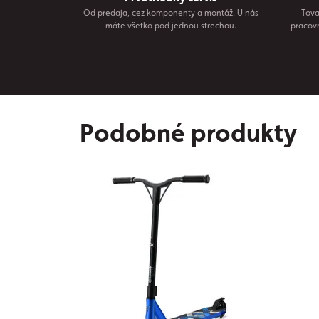
Od predaja, cez komponenty a montáž. U nás
Tova
máte všetko pod jednou strechou.
pracov
Podobné produkty