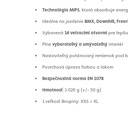
Technológia MIPS
, ktorá absorbuje ener
Ideálne na jazdenie
BMX, Downhill, Freer
Vybavená
14 vetracími otvormi
pre lepšiu
Plne
vyberateľný a umývateľný
interiér
Nastaviteľný polstrovaný remienok pod 
Povrchová úprava farbou a lakom
Bezpečnostná norma EN 1078
Hmotnosť
: 1 020 g (+/- 50 g)
1 veľkosť škrupiny: XXS > XL