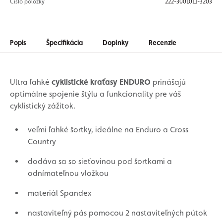
Číslo položky
222-3001011-3203
Popis
Špecifikácia
Doplnky
Recenzie
Ultra ľahké
cyklistické kraťasy ENDURO
prinášajú
optimálne spojenie štýlu a funkcionality pre váš
cyklistický zážitok.
veľmi ľahké šortky, ideálne na Enduro a Cross
Country
dodáva sa so sieťovinou pod šortkami a
odnímateľnou vložkou
materiál Spandex
nastaviteľný pás pomocou 2 nastaviteľných pútok