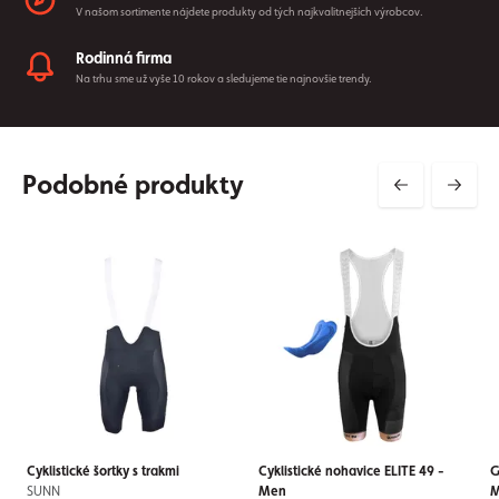
V našom sortimente nájdete produkty od tých najkvalitnejších výrobcov.
Rodinná firma
Na trhu sme už vyše 10 rokov a sledujeme tie najnovšie trendy.
Podobné produkty
Cyklistické šortky s trakmi
Cyklistické nohavice ELITE 49 -
G
SUNN
Men
M