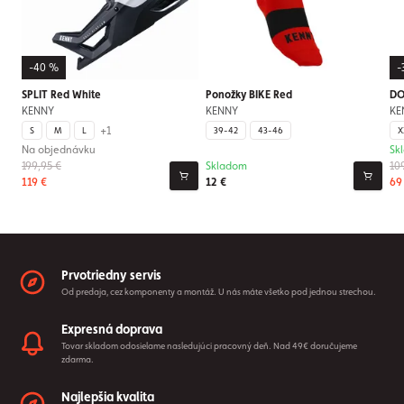
-40 %
-
SPLIT Red White
Ponožky BIKE Red
DO
KENNY
KENNY
KE
+1
S
M
L
39-42
43-46
X
Na objednávku
Sk
199,95 €
Skladom
10
119 €
12 €
69
Prvotriedny servis
Od predaja, cez komponenty a montáž. U nás máte všetko pod jednou strechou.
Expresná doprava
Tovar skladom odosielame nasledujúci pracovný deň. Nad 49€ doručujeme
zdarma.
Najlepšia kvalita