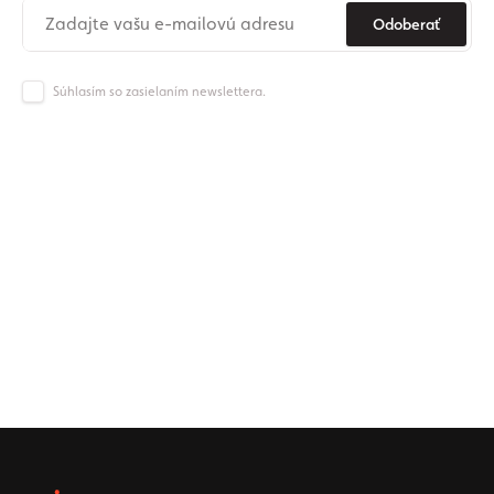
Odoberať
Súhlasím so zasielaním newslettera.