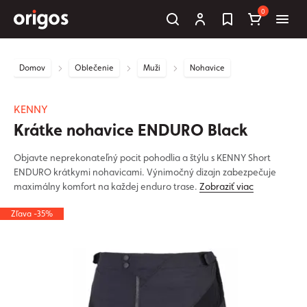
0
Domov
Oblečenie
Muži
Nohavice
KENNY
Krátke nohavice ENDURO Black
Objavte neprekonateľný pocit pohodlia a štýlu s KENNY Short
ENDURO krátkymi nohavicami. Výnimočný dizajn zabezpečuje
maximálny komfort na každej enduro trase.
Zobraziť viac
Zľava -35%