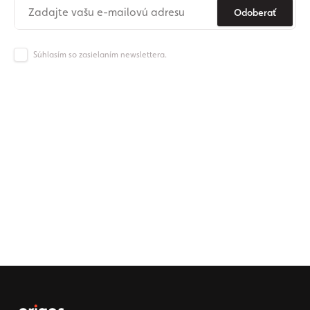
Odoberať
Súhlasím so zasielaním newslettera.