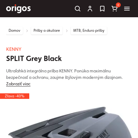
0
Domov
Prilby a okuliare
MTB, Enduro prilby
KENNY
SPLIT Grey Black
Ultraľahká integrálna prilba KENNY. Ponúka maximálnu
bezpečnosť a ochranu, zaujme štýlovým moderným dizajnom.
Zobraziť viac
Zľava -40%