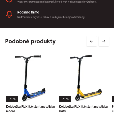
V našom sortimente nájdete produkty od tých najkvalitnejších výrobcov.
Rodinná firma
Na trhu sme už vyše 10 rokov a sledujeme tie najnovšie trendy.
Podobné produkty
-23 %
-23 %
Kolobežka FlaX 8.6 stunt metalická
Kolobežka FlaX 8.6 stunt metalická
P
modrá
zlatá
K