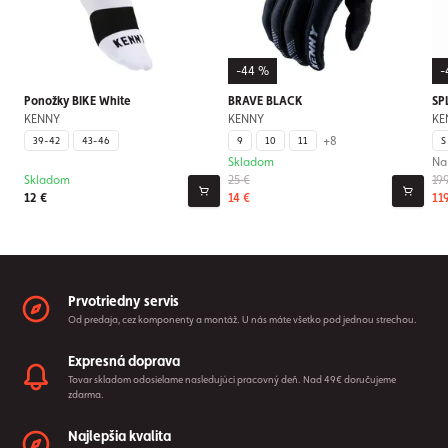
-44 %
-
Ponožky BIKE White
BRAVE BLACK
SP
KENNY
KENNY
KE
+8
39-42
43-46
9
10
11
S
Skladom
Na
Skladom
25 €
19
12 €
14 €
11
Prvotriedny servis
Od predaja, cez komponenty a montáž. U nás máte všetko pod jednou strechou.
Expresná doprava
Tovar skladom odosielame nasledujúci pracovný deň. Nad 49€ doručujeme
zdarma.
Najlepšia kvalita