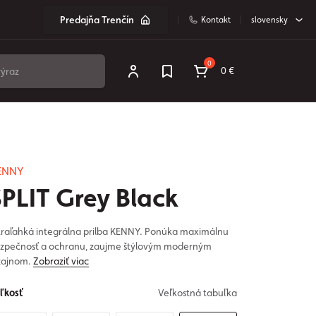
Predajňa Trenčín
Kontakt
slovensky
0
0 €
ENNY
SPLIT Grey Black
traľahká integrálna prilba KENNY. Ponúka maximálnu
zpečnosť a ochranu, zaujme štýlovým moderným
zajnom.
Zobraziť viac
ľkosť
Veľkostná tabuľka