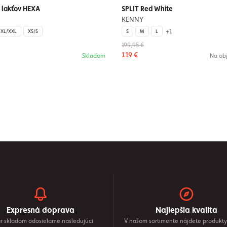
 lakťov HEXA
SPLIT Red White
KENNY
+1
XL/XXL
XS/S
S
M
L
199,95 €
119 €
Skladom
Na ob
Expresná doprava
Najlepšia kvalita
r skladom odosielame nasledujúci
V našom sortimente nájdete produkty