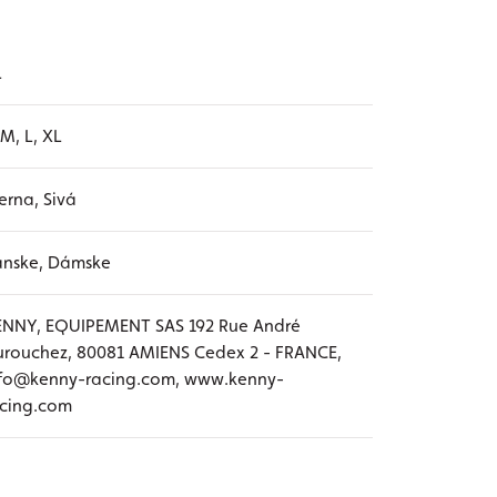
L
 M, L, XL
erna, Sivá
ánske, Dámske
ENNY, EQUIPEMENT SAS 192 Rue André
rouchez, 80081 AMIENS Cedex 2 - FRANCE,
nfo@kenny-racing.com, www.kenny-
acing.com