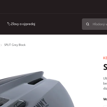
🏷️Zľavy a výpredaj
SPLIT Grey Black
K
Ul
be
di
Ve