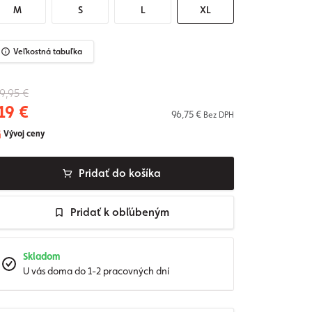
M
S
L
XL
Veľkostná tabuľka
9,95 €
19 €
96,75 €
Bez DPH
Vývoj ceny
Pridať do košíka
Pridať k obľúbeným
Skladom
U vás doma do 1-2 pracovných dní