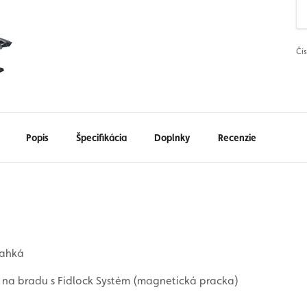
Čí
Popis
Špecifikácia
Doplnky
Recenzie
ľahká
 na bradu s Fidlock Systém (magnetická pracka)