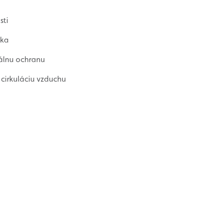
sti
vka
málnu ochranu
 cirkuláciu vzduchu