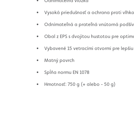
Odnímateľná vložka
Vysoká priedušnosť a ochrana proti vlhko
Odnímateľná a prateľná vnútorná podší
Obal z EPS s dvojitou hustotou pre opti
Vybavené 15 vetracími otvormi pre lepšiu
Matný povrch
Spĺňa normu EN 1078
Hmotnosť: 750 g (+ alebo - 50 g)