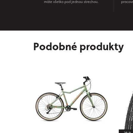
máte všetko pod jednou strechou.
pracov
Podobné produkty