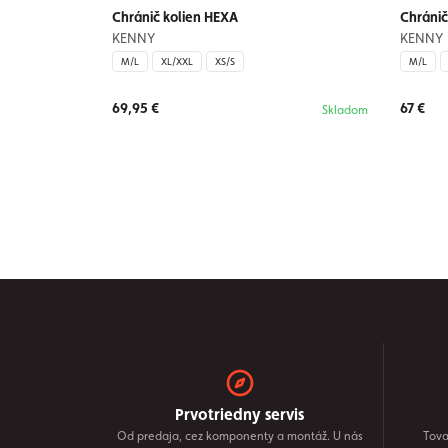
Chránič kolien HEXA
Chránič
KENNY
KENNY
M/L
XL/XXL
XS/S
M/L
69,95 €
67 €
Skladom
Prvotriedny servis
Od predaja, cez komponenty a montáž. U nás
Tova