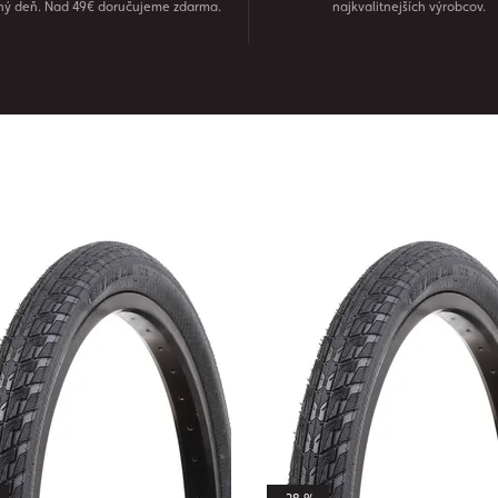
ný deň. Nad 49€ doručujeme zdarma.
najkvalitnejších výrobcov.