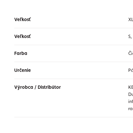
Veľkosť
X
Veľkosť
S,
Farba
Či
Určenie
P
Výrobca / Distribútor
K
Du
i
r