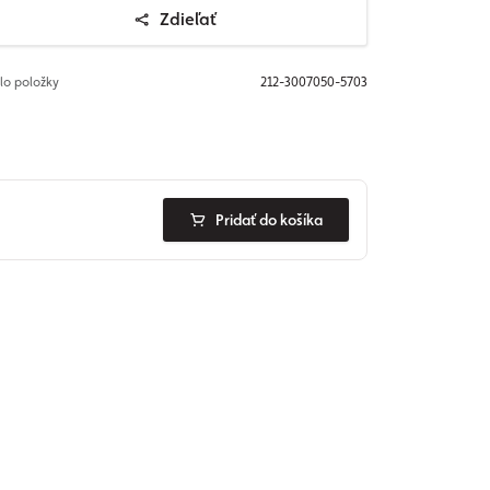
Zdieľať
slo položky
212-3007050-5703
Pridať do košíka