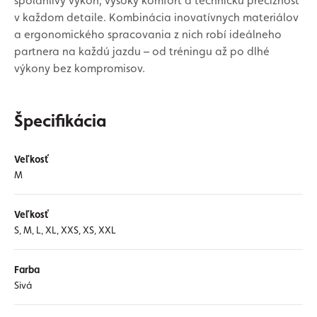
spoľahlivý výkon, vysoký komfort a technickú precíznosť
v každom detaile. Kombinácia inovatívnych materiálov
a ergonomického spracovania z nich robí ideálneho
partnera na každú jazdu – od tréningu až po dlhé
výkony bez kompromisov.
Špecifikácia
Veľkosť
M
Veľkosť
S, M, L, XL, XXS, XS, XXL
Farba
Sivá