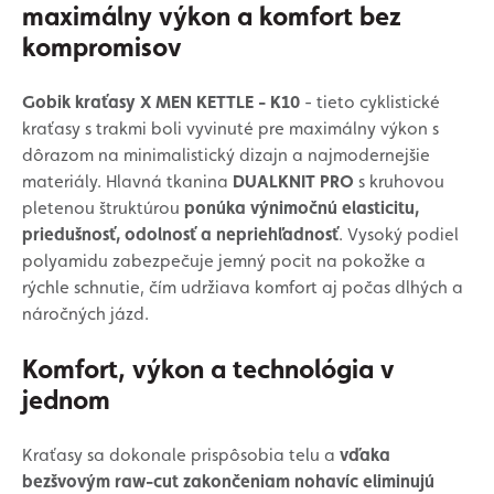
maximálny výkon a komfort bez
kompromisov
Gobik kraťasy X MEN KETTLE - K10
- tieto cyklistické
kraťasy s trakmi boli vyvinuté pre maximálny výkon s
dôrazom na minimalistický dizajn a najmodernejšie
materiály. Hlavná tkanina
DUALKNIT PRO
s kruhovou
pletenou štruktúrou
ponúka výnimočnú elasticitu,
priedušnosť, odolnosť a nepriehľadnosť
. Vysoký podiel
polyamidu zabezpečuje jemný pocit na pokožke a
rýchle schnutie, čím udržiava komfort aj počas dlhých a
náročných jázd.
Komfort, výkon a technológia v
jednom
Kraťasy sa dokonale prispôsobia telu a
vďaka
bezšvovým raw-cut zakončeniam nohavíc eliminujú