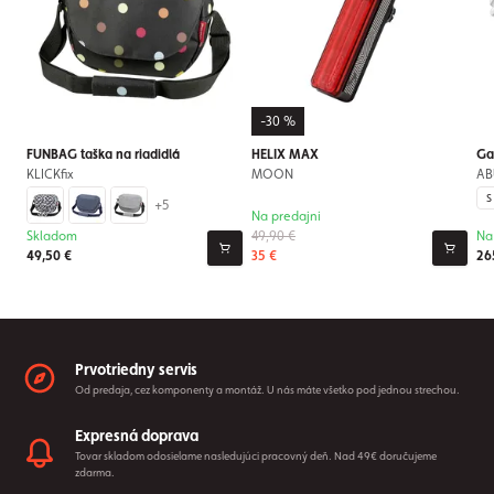
-30 %
FUNBAG taška na riadidlá
HELIX MAX
Ga
KLICKfix
MOON
AB
S
+5
Na predajni
Skladom
49,90 €
Na
49,50 €
35 €
26
Prvotriedny servis
Od predaja, cez komponenty a montáž. U nás máte všetko pod jednou strechou.
Expresná doprava
Tovar skladom odosielame nasledujúci pracovný deň. Nad 49€ doručujeme
zdarma.