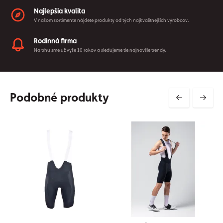
Najlepšia kvalita
V našom sortimente nájdete produkty od tých najkvalitnejších výrobcov.
Rodinná firma
Na trhu sme už vyše 10 rokov a sledujeme tie najnovšie trendy.
Podobné produkty