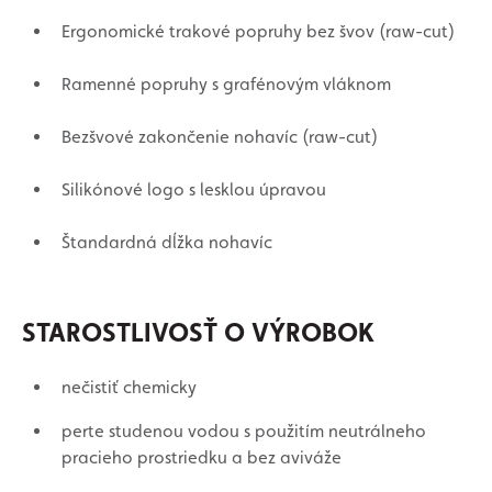
Ergonomické trakové popruhy bez švov (raw-cut)
Ramenné popruhy s grafénovým vláknom
Bezšvové zakončenie nohavíc (raw-cut)
Silikónové logo s lesklou úpravou
Štandardná dĺžka nohavíc
STAROSTLIVOSŤ O VÝROBOK
nečistiť chemicky
perte studenou vodou s použitím neutrálneho
pracieho prostriedku a bez aviváže