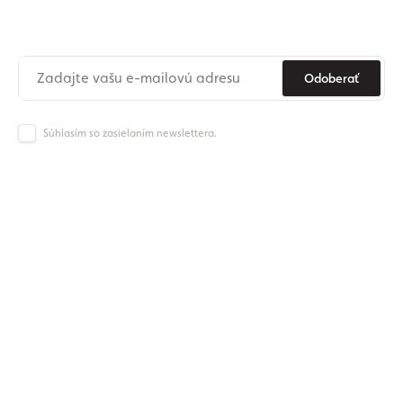
Už nikdy nezmeškajte novinky zo sveta Origos.
Odoberať
Súhlasím so zasielaním newslettera.