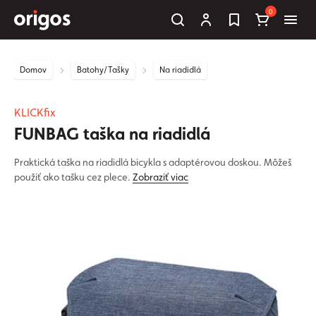
0
Domov
Batohy/Tašky
Na riadidlá
KLICKfix
FUNBAG taška na riadidlá
Praktická taška na riadidlá bicykla s adaptérovou doskou. Môžeš
použiť ako tašku cez plece.
Zobraziť viac