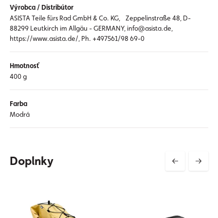
Výrobca / Distribútor
ASISTA Teile fürs Rad GmbH & Co. KG, Zeppelinstraße 48, D-
88299 Leutkirch im Allgäu - GERMANY, info@asista.de,
https://www.asista.de/, Ph. +497561/98 69-0
Hmotnosť
400 g
Farba
Modrá
Doplnky