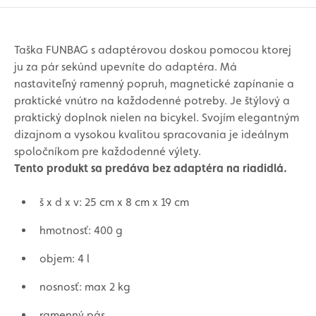
Taška FUNBAG s adaptérovou doskou pomocou ktorej
ju za pár sekúnd upevníte do adaptéra. Má
nastaviteľný ramenný popruh, magnetické zapínanie a
praktické vnútro na každodenné potreby. Je štýlový a
praktický doplnok nielen na bicykel. Svojím elegantným
dizajnom a vysokou kvalitou spracovania je ideálnym
spoločníkom pre každodenné výlety.
Tento produkt sa predáva bez adaptéra na riadidlá.
š x d x v: 25 cm x 8 cm x 19 cm
hmotnosť: 400 g
objem: 4 l
nosnosť: max 2 kg
ramenný pás