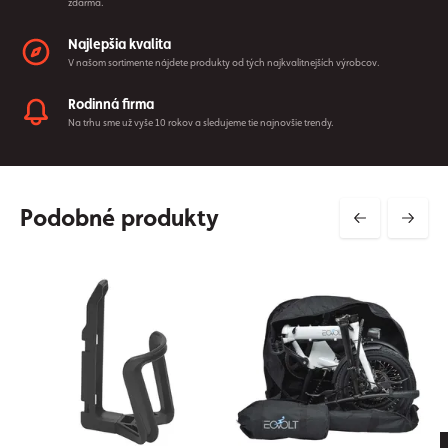
zdarma.
Najlepšia kvalita
V našom sortimente nájdete produkty od tých najkvalitnejších výrobcov.
Rodinná firma
Na trhu sme už vyše 10 rokov a sledujeme tie najnovšie trendy.
Podobné produkty