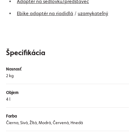
Adaptér na sedlovku/predstavec
Ebike adaptér na riadidlá
/
uzamykateľný
Špecifikácia
Nosnosť
2 kg
Objem
4 l
Farba
Čierna, Sivá, Žltá, Modrá, Červená, Hnedá