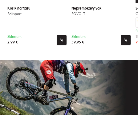
Košík na fľašu
Nepremokavý vak
S
Polisport
EOVOLT
C
S
Skladom
Skladom
1
2,99 €
59,95 €
7
Prihláste sa na odber nášho
newslettera