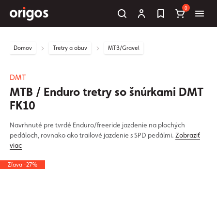
0
Domov
Tretry a obuv
MTB/Gravel
DMT
MTB / Enduro tretry so šnúrkami DMT
FK10
Navrhnuté pre tvrdé Enduro/freeride jazdenie na plochých
pedáloch, rovnako ako trailové jazdenie s SPD pedálmi.
Zobraziť
viac
Zľava -27%