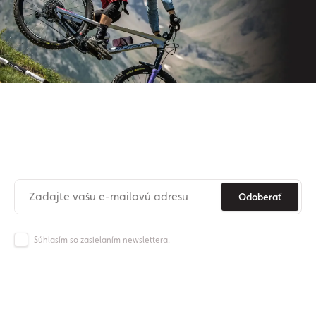
Prihláste sa na odber nášho
newslettera
Už nikdy nezmeškajte novinky zo sveta Origos.
Odoberať
Súhlasím so zasielaním newslettera.