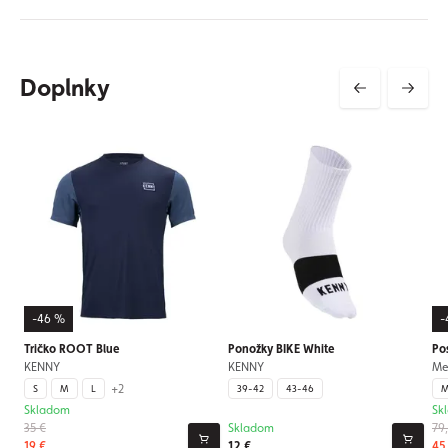
Doplnky
-46 %
-
Tričko ROOT Blue
Ponožky BIKE White
Po
KENNY
KENNY
Me
+2
S
M
L
39-42
43-46
M
Skladom
Sk
35 €
Skladom
79
19 €
12 €
45