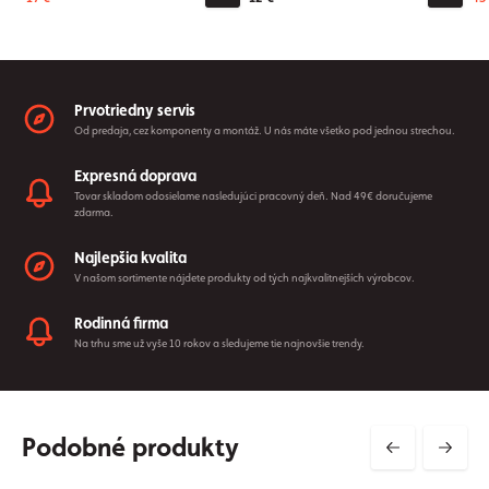
Prvotriedny servis
Od predaja, cez komponenty a montáž. U nás máte všetko pod jednou strechou.
Expresná doprava
Tovar skladom odosielame nasledujúci pracovný deň. Nad 49€ doručujeme
zdarma.
Najlepšia kvalita
V našom sortimente nájdete produkty od tých najkvalitnejších výrobcov.
Rodinná firma
Na trhu sme už vyše 10 rokov a sledujeme tie najnovšie trendy.
Podobné produkty