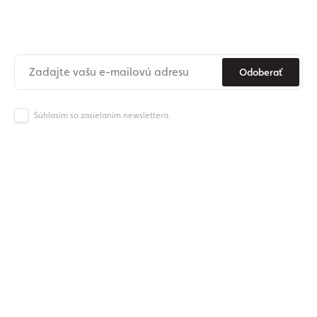
newslettera
Už nikdy nezmeškajte novinky zo sveta Origos.
Odoberať
Súhlasím so zasielaním newslettera.