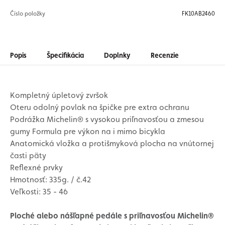
Číslo položky
FK10AB2460
Popis
Špecifikácia
Doplnky
Recenzie
Kompletný úpletový zvršok
Oteru odolný povlak na špičke pre extra ochranu
Podrážka Michelin® s vysokou priľnavosťou a zmesou
gumy Formula pre výkon na i mimo bicykla
Anatomická vložka a protišmyková plocha na vnútornej
časti päty
Reflexné prvky
Hmotnosť: 335g. / č.42
Veľkosti: 35 - 46
Ploché alebo nášľapné pedále s priľnavosťou Michelin®