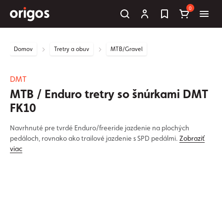
0
Domov
Tretry a obuv
MTB/Gravel
DMT
MTB / Enduro tretry so šnúrkami DMT
FK10
Navrhnuté pre tvrdé Enduro/freeride jazdenie na plochých
pedáloch, rovnako ako trailové jazdenie s SPD pedálmi.
Zobraziť
viac