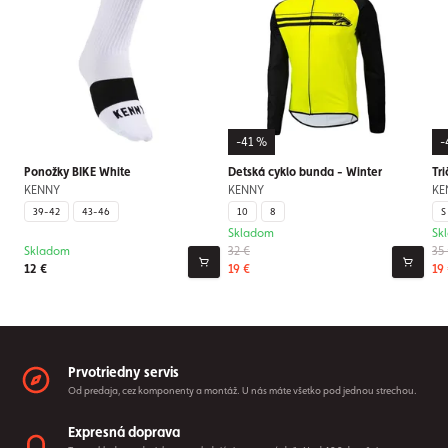
-41 %
-
Ponožky BIKE White
Detská cyklo bunda - Winter
Tr
KENNY
KENNY
KE
39-42
43-46
10
8
S
Skladom
Sk
Skladom
32 €
35
12 €
19 €
19
Prvotriedny servis
Od predaja, cez komponenty a montáž. U nás máte všetko pod jednou strechou.
Expresná doprava