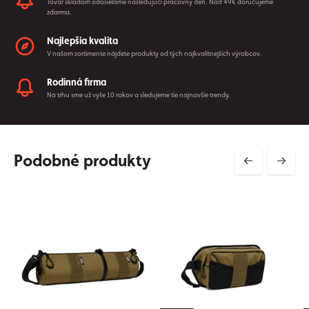
Tovar skladom odosielame nasledujúci pracovný deň. Nad 49€ doručujeme
zdarma.
Najlepšia kvalita
V našom sortimente nájdete produkty od tých najkvalitnejších výrobcov.
Rodinná firma
Na trhu sme už vyše 10 rokov a sledujeme tie najnovšie trendy.
Podobné produkty