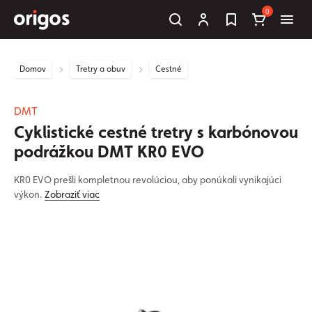
0
Domov
Tretry a obuv
Cestné
DMT
Cyklistické cestné tretry s karbónovou
podrážkou DMT KR0 EVO
KR0 EVO prešli kompletnou revolúciou, aby ponúkali vynikajúci
výkon.
Zobraziť viac