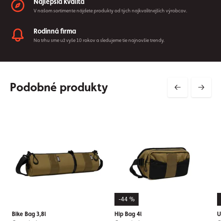
Najlepšia kvalita
V našom sortimente nájdete produkty od tých najkvalitnejších výrobcov.
Rodinná firma
Na trhu sme už vyše 10 rokov a sledujeme tie najnovšie trendy.
Podobné produkty
-44 %
Bike Bag 3,8l
Hip Bag 4l
U