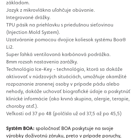
základom.
Jazyk z mikrovlákna uľahčuje obúvanie.
Integrované drážky.
TPU pásik na priehlavku s priedušnou sieťovinou
(Injection Mold System).
Uzatváranie pomocou dvojice koliesok systému Boa®
Li2.
Super ľahká ventilovaná karbónová podrážka.
8mm rozsah nastavenia zarážky.
Technológia Ice-Key - technológia, ktorá sa dokáže
aktivovať v núdzových situáciách, umožňuje okamžité
rozpoznanie zranenej osoby v prípade pádu alebo
nehody, dokáže uchovať biografické údaje a poskytnúť
klinické informácie (ako krvná skupina, alergie, terapie,
choroby atď.).
Veľkosti od 37 po 48 (polčísla už od 37,5 až po 45,5)
Systém BOA:
spoločnosť BOA poskytuje na svoje
výrobky doživotnú záruku, preto v prípade poruchy,