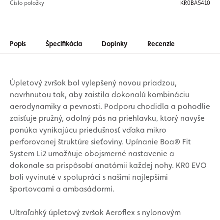
Číslo položky
KR0BA5410
Popis
Špecifikácia
Doplnky
Recenzie
Úpletový zvršok bol vylepšený novou priadzou,
navrhnutou tak, aby zaistila dokonalú kombináciu
aerodynamiky a pevnosti. Podporu chodidla a pohodlie
zaisťuje pružný, odolný pás na priehlavku, ktorý navyše
ponúka vynikajúcu priedušnosť vďaka mikro
perforovanej štruktúre sieťoviny. Upínanie Boa® Fit
System Li2 umožňuje obojsmerné nastavenie a
dokonale sa prispôsobí anatómii každej nohy. KR0 EVO
boli vyvinuté v spolupráci s našimi najlepšími
športovcami a ambasádormi.
Ultraľahký úpletový zvršok Aeroflex s nylonovým