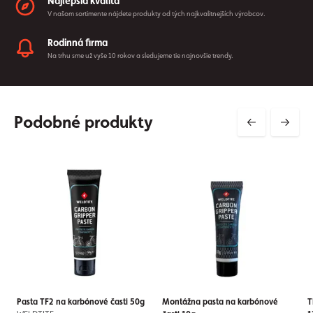
Najlepšia kvalita
V našom sortimente nájdete produkty od tých najkvalitnejších výrobcov.
Rodinná firma
Na trhu sme už vyše 10 rokov a sledujeme tie najnovšie trendy.
Podobné produkty
Pasta TF2 na karbónové časti 50g
Montážna pasta na karbónové
T