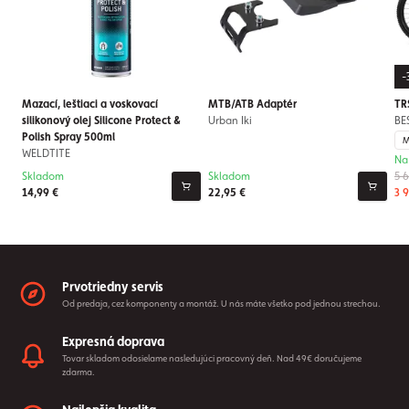
-
Mazací, leštiaci a voskovací
MTB/ATB Adaptér
TR
silikonový olej Silicone Protect &
Urban Iki
BE
Polish Spray 500ml
WELDTITE
Na
Skladom
Skladom
5 
14,99 €
22,95 €
3 
Prvotriedny servis
Od predaja, cez komponenty a montáž. U nás máte všetko pod jednou strechou.
Expresná doprava
Tovar skladom odosielame nasledujúci pracovný deň. Nad 49€ doručujeme
zdarma.