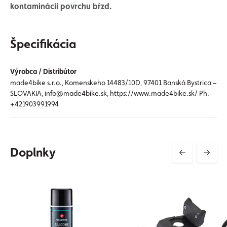
kontaminácii povrchu bŕzd.
Špecifikácia
Výrobca / Distribútor
made4bike s.r.o., Komenskeho 14483/10D, 97401 Banská Bystrica –
SLOVAKIA, info@made4bike.sk, https://www.made4bike.sk/ Ph.
+421903991994
Doplnky