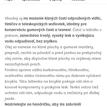
Vhodný aj
na mazanie klzných častí odpružených vidlíc,
tlmičov a teleskopických sedloviek, ideálny pre
konzerváciu gumových častí a tesnení
. Čistič a leštidlo v
jednom,
zanecháva trvalý, vysoký lesk a vynikajúcu
vodu odpudivosť, bez zvyškov.
Olej sa nanesie na klzné plochy a gumové manžety,
prepruží, nechá sa pôsobiť a pred jazdou sa prebytočný
olej zotrie, aby zbytočne klzné plochy vo zvýšenej miere
nezachytávali prach.
Finálna úprava vášho karbónového, hliníkového,
oceľového alebo titánového rámu po dobrom vyčistení
bicykla. Táto leštenka na bicykle pokryje váš rám a
kovové komponenty a poskytne lesk. Tenká vrstva tiež
ochráni váš rám, odpudzuje vodu a nečistoty pri ďalšej
jazde.
Nastriekajte na handričku, aby ste zabránili