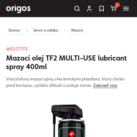
0
Domov
Servis a údržba
Mazivá
WELDTITE
Mazací olej TF2 MULTI-USE lubricant
spray 400ml
Viacúčelový mazací sprej s keramickými prísadami, ktorý chráni
pred koróziou, vytláča vlhkosť a znižuje trenie.
Zobraziť viac