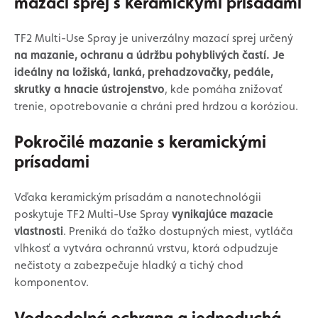
mazací sprej s keramickými prísadami
TF2 Multi-Use Spray je univerzálny mazací sprej určený
na mazanie, ochranu a údržbu pohyblivých častí. Je
ideálny na ložiská, lanká, prehadzovačky, pedále,
skrutky a hnacie ústrojenstvo
, kde pomáha znižovať
trenie, opotrebovanie a chráni pred hrdzou a koróziou.
Pokročilé mazanie s keramickými
prísadami
Vďaka keramickým prísadám a nanotechnológii
poskytuje TF2 Multi-Use Spray
vynikajúce mazacie
vlastnosti
. Preniká do ťažko dostupných miest, vytláča
vlhkosť a vytvára ochrannú vrstvu, ktorá odpudzuje
nečistoty a zabezpečuje hladký a tichý chod
komponentov.
Vodeodolná ochrana a jednoduchá