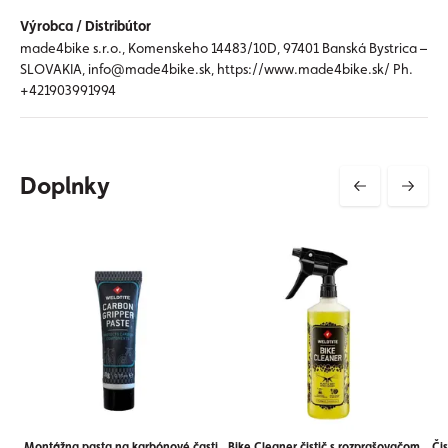
Výrobca / Distribútor
made4bike s.r.o., Komenskeho 14483/10D, 97401 Banská Bystrica –
SLOVAKIA, info@made4bike.sk, https://www.made4bike.sk/ Ph.
+421903991994
Doplnky
Montážna pasta na karbónové časti
Bike Cleaner čistič s rozprašovačom
Či