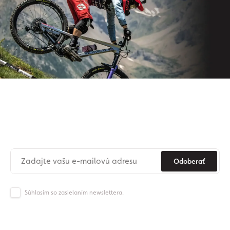
Prihláste sa na odber nášho
newslettera
Už nikdy nezmeškajte novinky zo sveta Origos.
Odoberať
Súhlasím so zasielaním newslettera.