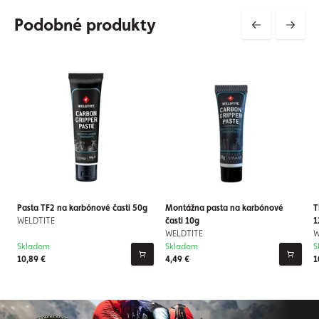
Podobné produkty
Pasta TF2 na karbónové časti 50g
Montážna pasta na karbónové
T
WELDTITE
časti 10g
1
WELDTITE
W
Skladom
Skladom
S
10,89 €
4,49 €
1