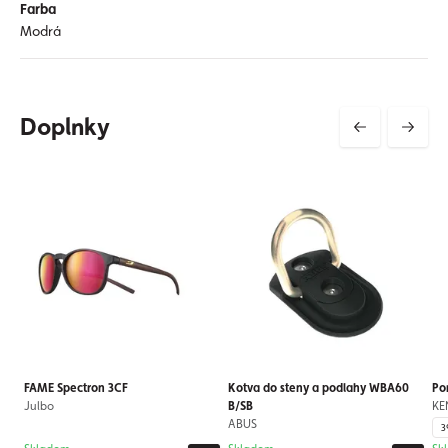
Farba
Modrá
Doplnky
FAME Spectron 3CF
Kotva do steny a podlahy WBA60
Po
Julbo
B/SB
KE
ABUS
3