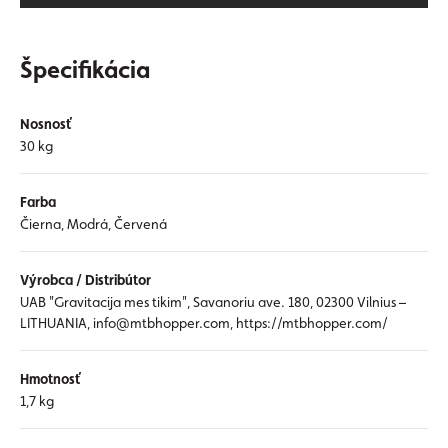
Špecifikácia
Nosnosť
30 kg
Farba
Čierna, Modrá, Červená
Výrobca / Distribútor
UAB "Gravitacija mes tikim", Savanoriu ave. 180, 02300 Vilnius –
LITHUANIA, info@mtbhopper.com, https://mtbhopper.com/
Hmotnosť
1,7 kg