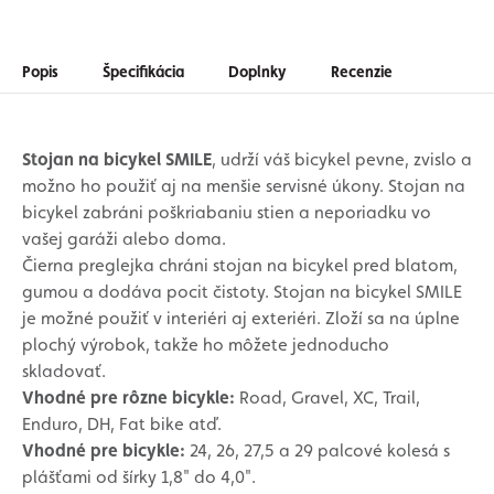
Popis
Špecifikácia
Doplnky
Recenzie
Stojan na bicykel SMILE
, udrží váš bicykel pevne, zvislo a
možno ho použiť aj na menšie servisné úkony. Stojan na
bicykel zabráni poškriabaniu stien a neporiadku vo
vašej garáži alebo doma.
Čierna preglejka chráni stojan na bicykel pred blatom,
gumou a dodáva pocit čistoty. Stojan na bicykel SMILE
je možné použiť v interiéri aj exteriéri. Zloží sa na úplne
plochý výrobok, takže ho môžete jednoducho
skladovať.
Vhodné pre rôzne bicykle:
Road, Gravel, XC, Trail,
Enduro, DH, Fat bike atď.
Vhodné pre bicykle:
24, 26, 27,5 a 29 palcové kolesá s
plášťami od šírky 1,8" do 4,0".