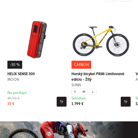
-30 %
CARBON
HELIX SENSE 300
Horský bicykel PRIM Limitovaná
V
MOON
edícia - Žltý
A
SUNN
S
M
L
Na predajni
49,90 €
Skladom
S
35 €
1 799 €
1