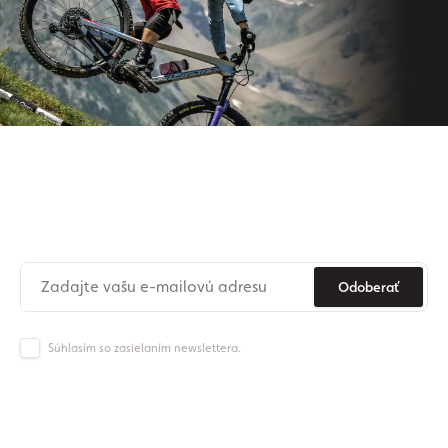
Prihláste sa na odber nášho
newslettera
Už nikdy nezmeškajte novinky zo sveta Origos.
Odoberať
Súhlasím so zasielaním newslettera.