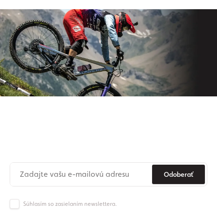
Prihláste sa na odber nášho
newslettera
Už nikdy nezmeškajte novinky zo sveta Origos.
Odoberať
Súhlasím so zasielaním newslettera.