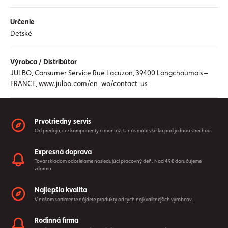
Určenie
Detské
Výrobca / Distribútor
JULBO, Consumer Service Rue Lacuzon, 39400 Longchaumois –
FRANCE, www.julbo.com/en_wo/contact-us
Prvotriedny servis
Od predaja, cez komponenty a montáž. U nás máte všetko pod jednou strechou.
Expresná doprava
Tovar skladom odosielame nasledujúci pracovný deň. Nad 49€ doručujeme
zdarma.
Najlepšia kvalita
V našom sortimente nájdete produkty od tých najkvalitnejších výrobcov.
Rodinná firma