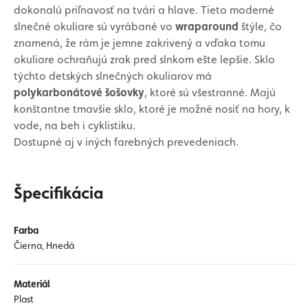
dokonalú priľnavosť na tvári a hlave. Tieto moderné
slnečné okuliare sú vyrábané vo
wraparound
štýle, čo
znamená, že rám je jemne zakrivený a vďaka tomu
okuliare ochraňujú zrak pred slnkom ešte lepšie. Sklo
týchto detských slnečných okuliarov má
polykarbonátové šošovky
, ktoré sú všestranné. Majú
konštantne tmavšie sklo, ktoré je možné nosiť na hory, k
vode, na beh i cyklistiku.
Dostupné aj v iných farebných prevedeniach.
Špecifikácia
Farba
Čierna, Hnedá
Materiál
Plast