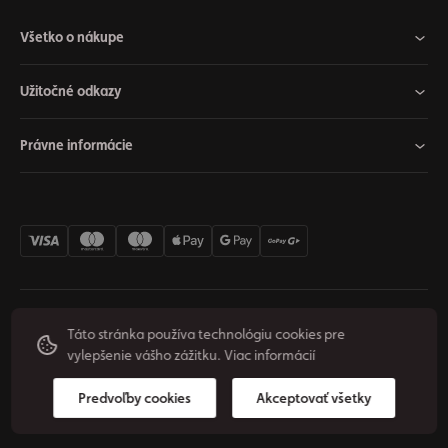
Všetko o nákupe
Užitočné odkazy
Právne informácie
Nastavenia cookies
Odstúpiť od zmluvy
Súkromie
Táto stránka používa technológiu cookies pre
vylepšenie vášho zážitku.
Viac informácií
Podmienky používania
© 2026 Origos Group, s. r. o. - SK. Všetky práva vyhradené.
Predvoľby cookies
Akceptovať všetky
Vytvoril