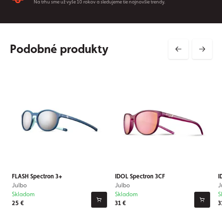
Na trhu sme už vyše 10 rokov a sledujeme tie najnovšie trendy.
Podobné produkty
FLASH Spectron 3+
IDOL Spectron 3CF
I
Julbo
Julbo
J
Skladom
Skladom
S
25 €
31 €
3