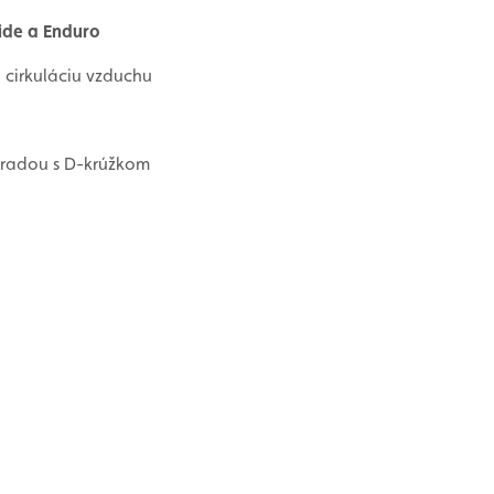
ide a Enduro
 cirkuláciu vzduchu
bradou s D-krúžkom