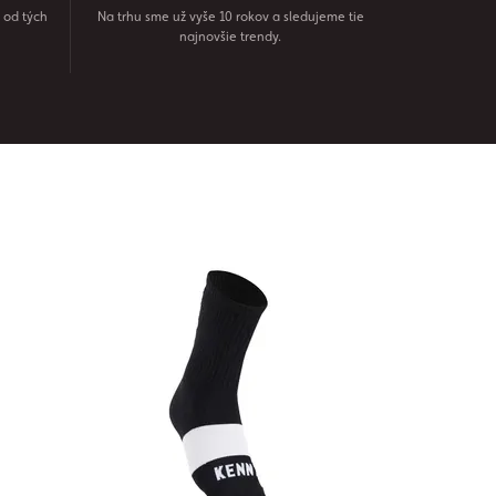
 od tých
Na trhu sme už vyše 10 rokov a sledujeme tie
najnovšie trendy.