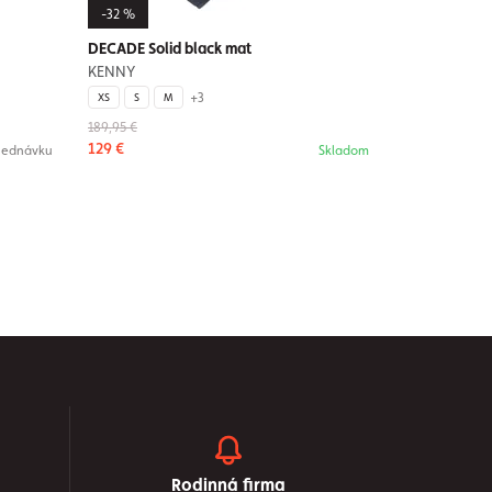
-32 %
DECADE Solid black mat
KENNY
+3
XS
S
M
189,95 €
129 €
jednávku
Skladom
Rodinná firma