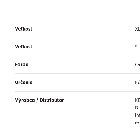
Veľkosť
X
Veľkosť
S,
Farba
Or
Určenie
P
Výrobca / Distribútor
K
Du
i
r