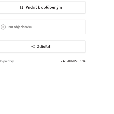
Pridať k obľúbeným
Na objednávku
Zdieľať
slo položky
232-2007050-5714