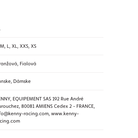
L
 M, L, XL, XXS, XS
anžová, Fialová
ánske, Dámske
ENNY, EQUIPEMENT SAS 192 Rue André
rouchez, 80081 AMIENS Cedex 2 - FRANCE,
nfo@kenny-racing.com, www.kenny-
acing.com