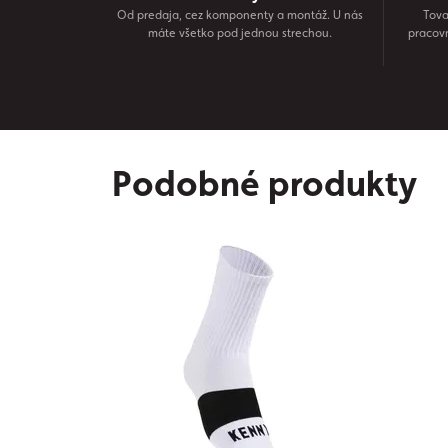
Od predaja, cez komponenty a montáž. U nás
Tova
máte všetko pod jednou strechou.
pracov
Podobné produkty