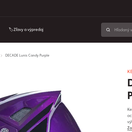
🏷️Zľavy a výpredaj
DECADE Lunis Candy Purple
K
Ke
oc
vý
Zo