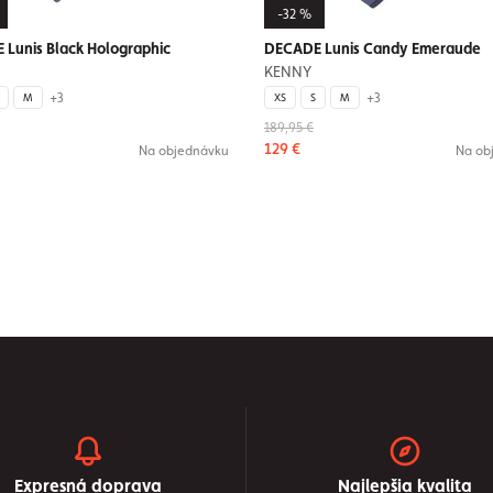
-32 %
Lunis Black Holographic
DECADE Lunis Candy Emeraude
KENNY
+3
+3
M
XS
S
M
189,95 €
129 €
Na objednávku
Na ob
Expresná doprava
Najlepšia kvalita