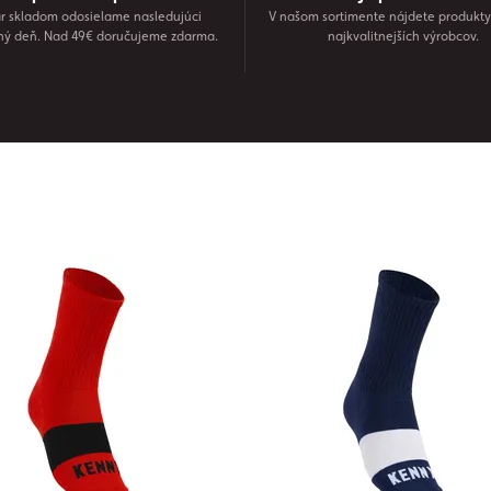
r skladom odosielame nasledujúci
V našom sortimente nájdete produkty
ný deň. Nad 49€ doručujeme zdarma.
najkvalitnejších výrobcov.