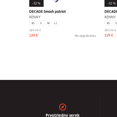
-32 %
-32 %
DECADE Smash patriot
DECADE 
KENNY
KENNY
+3
XS
S
M
XS
S
189,95 €
189,95 €
129 €
129 €
Na objednávku
Prvotriedny servis