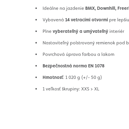
Ideálne na jazdenie
BMX, Downhill, Freer
Vybavená
14 vetracími otvormi
pre lepšiu
Plne
vyberateľný a umývateľný
interiér
Nastaviteľný polstrovaný remienok pod 
Povrchová úprava farbou a lakom
Bezpečnostná norma EN 1078
Hmotnosť
: 1 020 g (+/- 50 g)
1 veľkosť škrupiny: XXS > XL