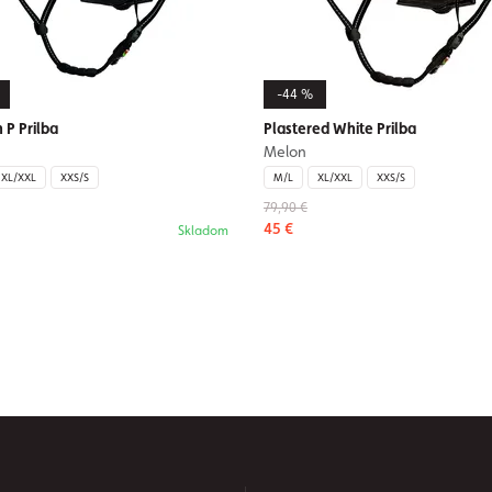
-44 %
 P Prilba
Plastered White Prilba
Melon
XL/XXL
XXS/S
M/L
XL/XXL
XXS/S
79,90 €
45 €
Skladom