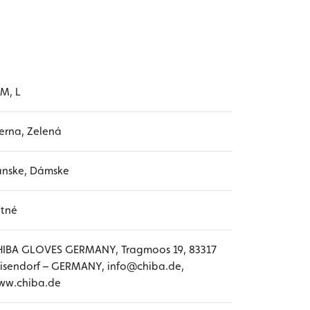
 M, L
erna, Zelená
ánske, Dámske
etné
HIBA GLOVES GERMANY, Tragmoos 19, 83317
isendorf – GERMANY, info@chiba.de,
ww.chiba.de