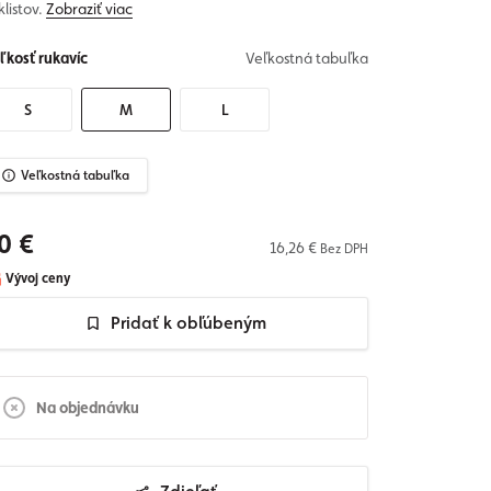
klistov.
Zobraziť viac
ľkosť rukavíc
Veľkostná tabuľka
S
M
L
Veľkostná tabuľka
0 €
16,26 €
Bez DPH
Vývoj ceny
Pridať k obľúbeným
Na objednávku