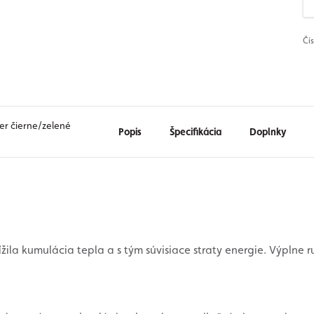
Čí
ter čierne/zelené
Popis
Špecifikácia
Doplnky
ila kumulácia tepla a s tým súvisiace straty energie. Výplne r