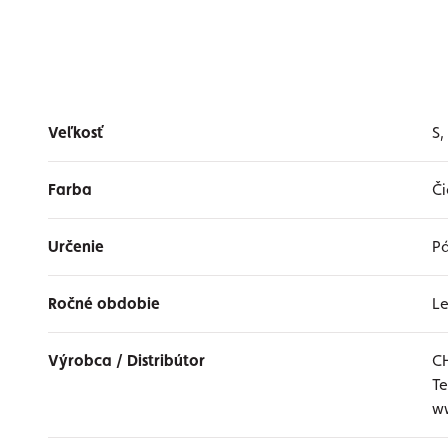
Veľkosť
S,
Farba
Či
Určenie
P
Ročné obdobie
L
Výrobca / Distribútor
C
Te
w