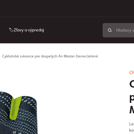
🏷️Zľavy a výpredaj
Cyklistické rukavice pre dospelých Air Master čierne/zelené
C
C
Le
ko