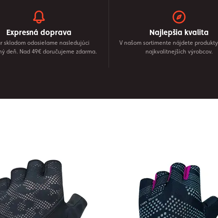
Expresná doprava
Najlepšia kvalita
r skladom odosielame nasledujúci
V našom sortimente nájdete produkty
ný deň. Nad 49€ doručujeme zdarma.
najkvalitnejších výrobcov.