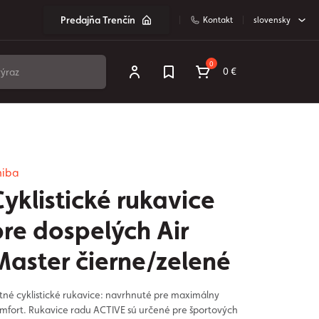
Predajňa Trenčín
Kontakt
slovensky
0
0 €
hiba
yklistické rukavice
pre dospelých Air
Master čierne/zelené
tné cyklistické rukavice: navrhnuté pre maximálny
mfort. Rukavice radu ACTIVE sú určené pre športových