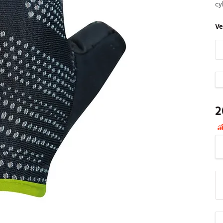
cy
Ve
2