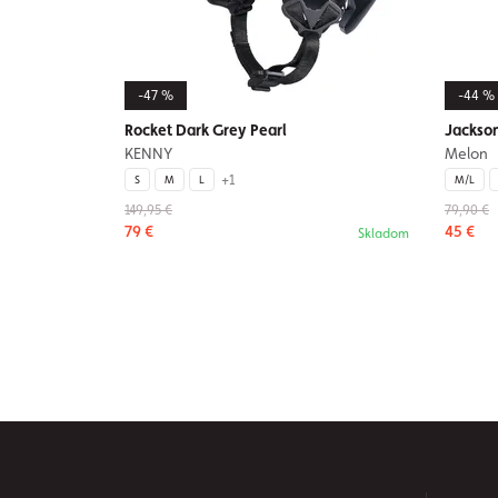
-47 %
-44 %
Rocket Dark Grey Pearl
Jackson
KENNY
Melon
+1
S
M
L
M/L
149,95 €
79,90 €
79 €
45 €
Skladom