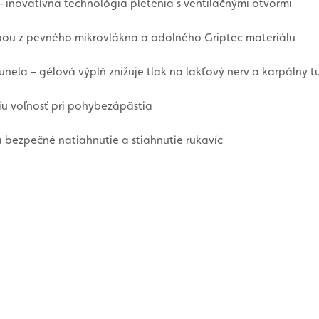
– inovatívna technológia pletenia s ventilačnými otvormi
ubou z pevného mikrovlákna a odolného Griptec materiálu
ela – gélová výplň znižuje tlak na lakťový nerv a karpálny t
u voľnosť pri pohybezápästia
 a bezpečné natiahnutie a stiahnutie rukavíc