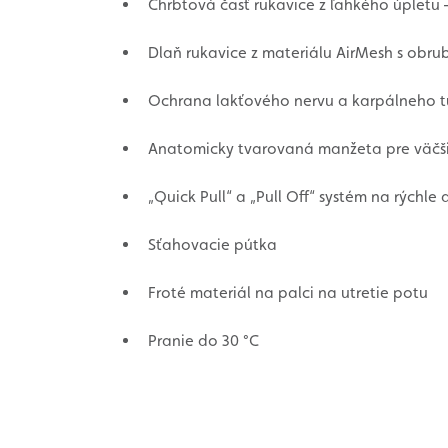
Chrbtová časť rukavice z ľahkého úpletu 
Dlaň rukavice z materiálu AirMesh s obr
Ochrana lakťového nervu a karpálneho tun
Anatomicky tvarovaná manžeta pre väčši
„Quick Pull“ a „Pull Off“ systém na rýchle
Sťahovacie pútka
Froté materiál na palci na utretie potu
Pranie do 30 °C