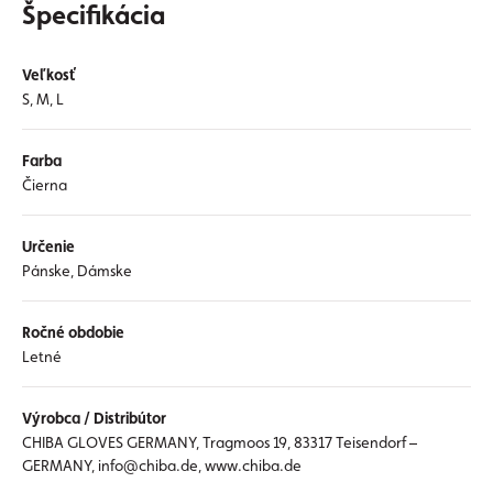
Špecifikácia
Veľkosť
S, M, L
Farba
Čierna
Určenie
Pánske, Dámske
Ročné obdobie
Letné
Výrobca / Distribútor
CHIBA GLOVES GERMANY, Tragmoos 19, 83317 Teisendorf –
GERMANY, info@chiba.de, www.chiba.de