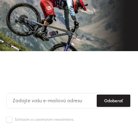
Prihláste sa na odber nášho
newslettera
Už nikdy nezmeškajte novinky zo sveta Origos.
Odoberať
Súhlasím so zasielaním newslettera.