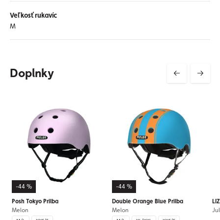
Veľkosť rukavíc
M
Doplnky
-44 %
-44 %
Posh Tokyo Prilba
Double Orange Blue Prilba
LI
Melon
Melon
Ju