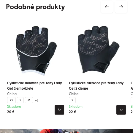
Podobné produkty
Cyklistické rukavice pre ženy Lady
Cyklistické rukavice pre ženy Lady
C
Gel čierno/biele
Gel S čierne
A
Chiba
Chiba
C
+1
XS
S
M
S
Skladom
Skladom
S
20 €
22 €
2