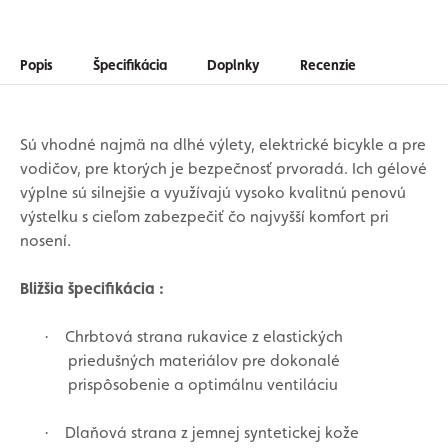
Popis
Špecifikácia
Doplnky
Recenzie
Sú vhodné najmä na dlhé výlety, elektrické bicykle a pre
vodičov, pre ktorých je bezpečnosť prvoradá. Ich gélové
výplne sú silnejšie a využívajú vysoko kvalitnú penovú
výstelku s cieľom zabezpečiť čo najvyšší komfort pri
nosení.
Bližšia špecifikácia :
Chrbtová strana rukavice z elastických
·
priedušných materiálov pre dokonalé
prispôsobenie a optimálnu ventiláciu
Dlaňová strana z jemnej syntetickej kože
·