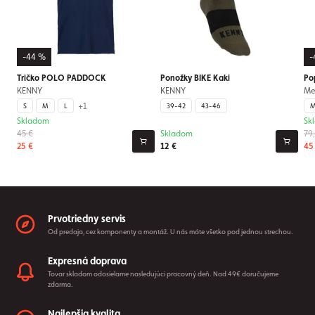
-44 %
-
Tričko POLO PADDOCK
Ponožky BIKE Kaki
Po
KENNY
KENNY
Me
+1
S
M
L
39-42
43-46
M
Skladom
Sk
45 €
Skladom
79
25 €
12 €
45
Prvotriedny servis
Od predaja, cez komponenty a montáž. U nás máte všetko pod jednou strechou.
Expresná doprava
Tovar skladom odosielame nasledujúci pracovný deň. Nad 49€ doručujeme
zdarma.
Najlepšia kvalita