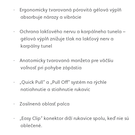
Ergonomicky tvarovaná pórovitá gélová výplň
·
absorbuje nárazy a vibrácie
Ochrana lakťového nervu a karpálneho tunela –
·
gélová výplň znižuje tlak na lakťový nerv a
karpálny tunel
Anatomicky tvarovaná manžeta pre väčšiu
·
voľnosť pri pohybe zápästia
„Quick Pull“ a „Pull Off“ systém na rýchle
·
natiahnutie a stiahnutie rukavíc
Zosilnená oblasť palca
·
„Easy Clip“ konektor drží rukavice spolu, keď nie sú
·
oblečené.