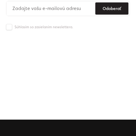
Odoberať
Súhlasím so zasielaním newslettera.